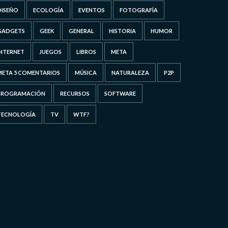
DISEÑO
ECOLOGÍA
EVENTOS
FOTOGRAFÍA
GADGETS
GEEK
GENERAL
HISTORIA
HUMOR
INTERNET
JUEGOS
LIBROS
META
META 5 COMENTARIOS
MÚSICA
NATURALEZA
P2P
PROGRAMACIÓN
RECURSOS
SOFTWARE
TECNOLOGÍA
TV
WTF?