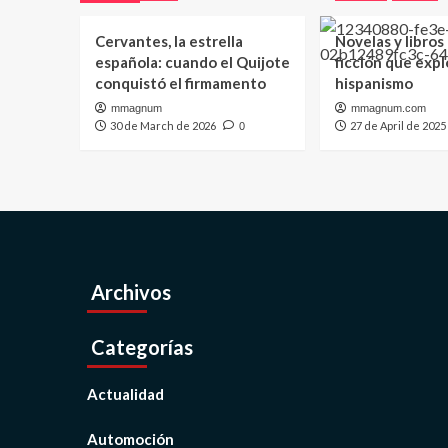
Cervantes, la estrella
Novelas y libros
española: cuando el Quijote
ficción que expl
conquistó el firmamento
hispanismo
mmagnum
mmagnum.com
30 de March de 2026
27 de April de 2025
0
Archivos
Categorías
Actualidad
Automoción