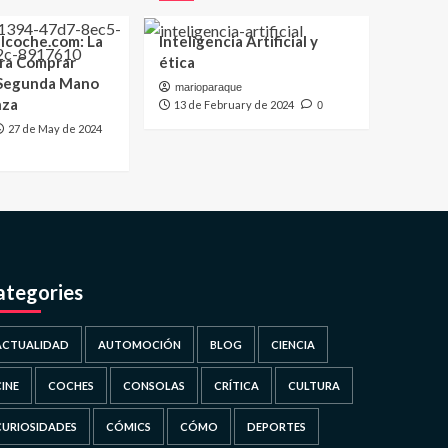
lcoche.com: La
Inteligencia Artificial y
ara Comprar
ética
 Segunda Mano
marioparaque
nza
13 de February de 2024
0
27 de May de 2024
ategories
ACTUALIDAD
AUTOMOCIÓN
BLOG
CIENCIA
CINE
COCHES
CONSOLAS
CRÍTICA
CULTURA
CURIOSIDADES
CÓMICS
CÓMO
DEPORTES