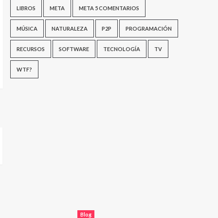
LIBROS
META
META 5 COMENTARIOS
MÚSICA
NATURALEZA
P2P
PROGRAMACIÓN
RECURSOS
SOFTWARE
TECNOLOGÍA
TV
WTF?
Blog