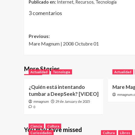
Publicado en:
Internet, Recursos, Tecnología
3 comentarios
Post
Previous:
Mare Magnum | 2008 Octubre 01
navigation
More Stories
Actualidad
Tecnología
Actualidad
¿Quién está intentando
Mare Mag
tumbar a DeepSeek? [VIDEO]
mmagnum.
29 de January de 2025
mmagnum
0
Ciencia
Cultura
You may have missed
Curiosidades
Cultura
Libros