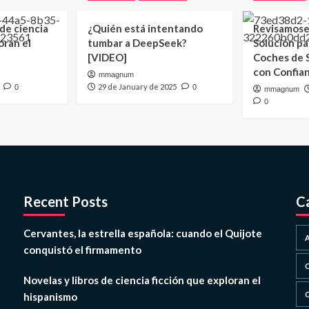
 de ciencia
¿Quién está intentando
Revisamose
oran el
tumbar a DeepSeek?
Solución p
[VIDEO]
Coches de
con Confia
mmagnum
29 de January de 2025
0
0
mmagnum
0
Recent Posts
C
Cervantes, la estrella española: cuando el Quijote
conquistó el firmamento
Novelas y libros de ciencia ficción que exploran el
hispanismo