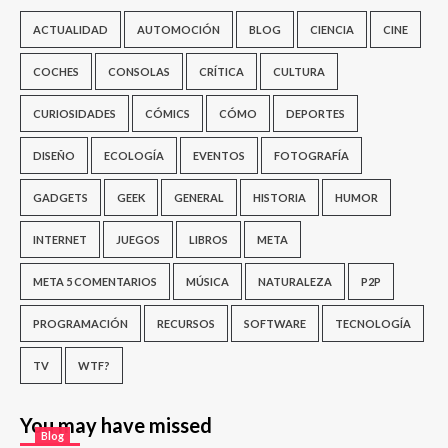
ACTUALIDAD
AUTOMOCIÓN
BLOG
CIENCIA
CINE
COCHES
CONSOLAS
CRÍTICA
CULTURA
CURIOSIDADES
CÓMICS
CÓMO
DEPORTES
DISEÑO
ECOLOGÍA
EVENTOS
FOTOGRAFÍA
GADGETS
GEEK
GENERAL
HISTORIA
HUMOR
INTERNET
JUEGOS
LIBROS
META
META 5 COMENTARIOS
MÚSICA
NATURALEZA
P2P
PROGRAMACIÓN
RECURSOS
SOFTWARE
TECNOLOGÍA
TV
WTF?
You may have missed
Blog