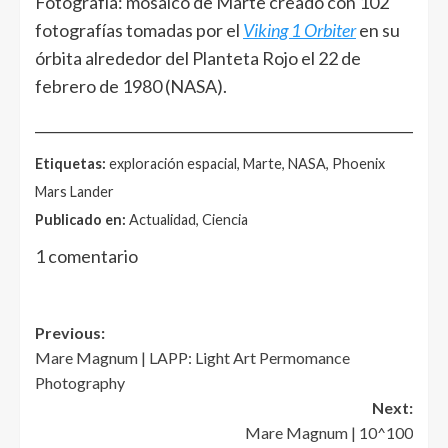
Fotografía: mosaico de Marte creado con 102
fotografías tomadas por el
Viking 1 Orbiter
en su
órbita alrededor del Planteta Rojo el 22 de
febrero de 1980 (NASA).
______________________________________________________
Etiquetas:
exploración espacial, Marte, NASA, Phoenix
Mars Lander
Publicado en:
Actualidad, Ciencia
1 comentario
Post
Previous:
Mare Magnum | LAPP: Light Art Permomance
navigation
Photography
Next:
Mare Magnum | 10^100