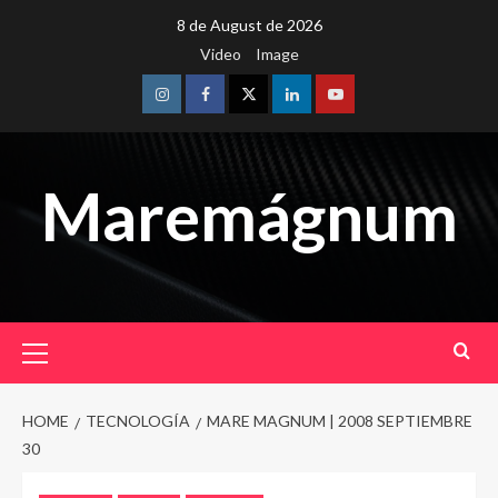
Skip
8 de August de 2026
to
Video
Image
content
Instagram
Facebook
Twitter
Linkedin
Youtube
Maremágnum
Primary
Menu
HOME
TECNOLOGÍA
MARE MAGNUM | 2008 SEPTIEMBRE
30