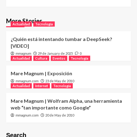
More Stories
Actualidad
Tecnología
¿Quién está intentando tumbar a DeepSeek?
[VIDEO]
29 de January de 2025
mmagnum
0
Actualidad
Cultura
Eventos
Tecnología
Mare Magnum | Exposición
23 de May de 2010
mmagnum.com
Actualidad
Internet
Tecnología
Mare Magnum | Wolfram Alpha, una herramienta
web “tan importante como Google”
20 de May de 2010
mmagnum.com
Search