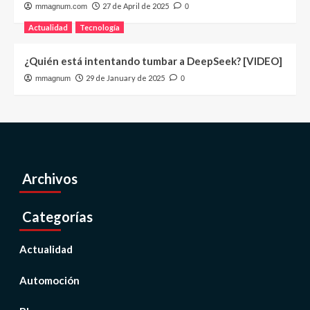
27 de April de 2025
mmagnum.com
0
Actualidad
Tecnología
¿Quién está intentando tumbar a DeepSeek? [VIDEO]
29 de January de 2025
mmagnum
0
Archivos
Categorías
Actualidad
Automoción