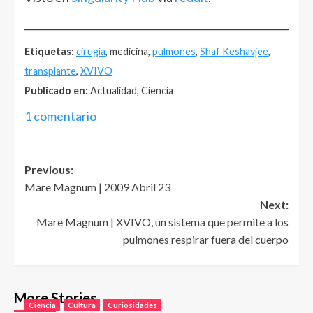
______________________________________________________
Etiquetas:
cirugía
, medicina,
pulmones
,
Shaf Keshavjee
,
transplante
,
XVIVO
Publicado en:
Actualidad, Ciencia
1 comentario
Post
Previous:
Mare Magnum | 2009 Abril 23
navigation
Next:
Mare Magnum | XVIVO, un sistema que permite a los
pulmones respirar fuera del cuerpo
More Stories
Ciencia
Cultura
Curiosidades