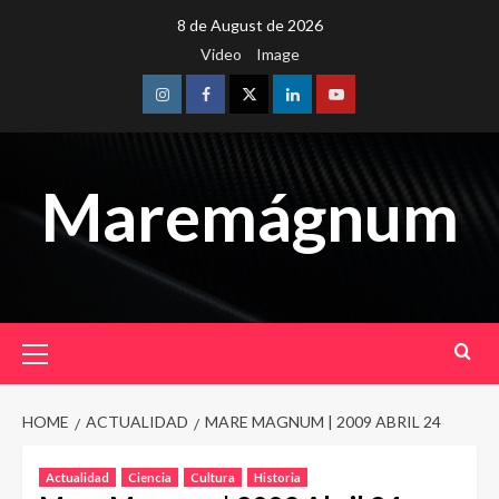
Skip
8 de August de 2026
to
Video
Image
content
Instagram
Facebook
Twitter
Linkedin
Youtube
Maremágnum
Primary
Menu
HOME
ACTUALIDAD
MARE MAGNUM | 2009 ABRIL 24
Actualidad
Ciencia
Cultura
Historia