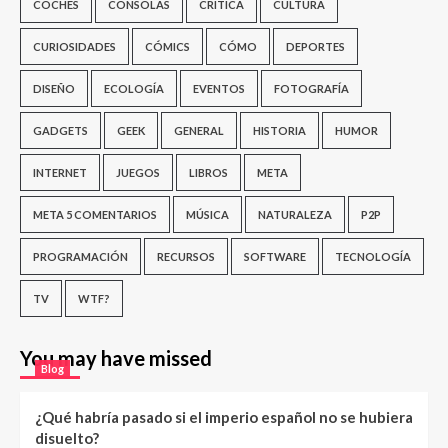
COCHES
CONSOLAS
CRÍTICA
CULTURA
CURIOSIDADES
CÓMICS
CÓMO
DEPORTES
DISEÑO
ECOLOGÍA
EVENTOS
FOTOGRAFÍA
GADGETS
GEEK
GENERAL
HISTORIA
HUMOR
INTERNET
JUEGOS
LIBROS
META
META 5 COMENTARIOS
MÚSICA
NATURALEZA
P2P
PROGRAMACIÓN
RECURSOS
SOFTWARE
TECNOLOGÍA
TV
WTF?
You may have missed
Blog
¿Qué habría pasado si el imperio español no se hubiera
disuelto?