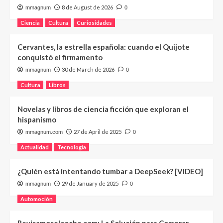
8 de August de 2026
mmagnum
0
Ciencia
Cultura
Curiosidades
Cervantes, la estrella española: cuando el Quijote
conquistó el firmamento
30 de March de 2026
mmagnum
0
Cultura
Libros
Novelas y libros de ciencia ficción que exploran el
hispanismo
27 de April de 2025
mmagnum.com
0
Actualidad
Tecnología
¿Quién está intentando tumbar a DeepSeek? [VIDEO]
29 de January de 2025
mmagnum
0
Automoción
Revisamoselcoche.com: La Solución para Comprar