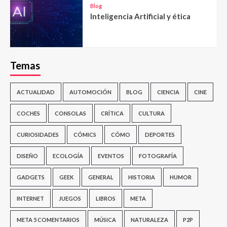
Blog
Inteligencia Artificial y ética
Temas
ACTUALIDAD
AUTOMOCIÓN
BLOG
CIENCIA
CINE
COCHES
CONSOLAS
CRÍTICA
CULTURA
CURIOSIDADES
CÓMICS
CÓMO
DEPORTES
DISEÑO
ECOLOGÍA
EVENTOS
FOTOGRAFÍA
GADGETS
GEEK
GENERAL
HISTORIA
HUMOR
INTERNET
JUEGOS
LIBROS
META
META 5 COMENTARIOS
MÚSICA
NATURALEZA
P2P