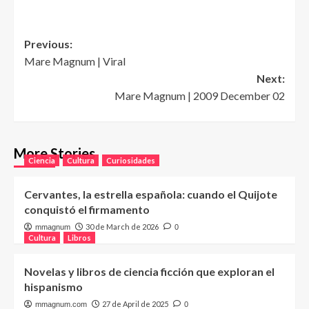
Post
Previous:
Mare Magnum | Viral
navigation
Next:
Mare Magnum | 2009 December 02
More Stories
Ciencia
Cultura
Curiosidades
Cervantes, la estrella española: cuando el Quijote
conquistó el firmamento
30 de March de 2026
mmagnum
0
Cultura
Libros
Novelas y libros de ciencia ficción que exploran el
hispanismo
27 de April de 2025
mmagnum.com
0