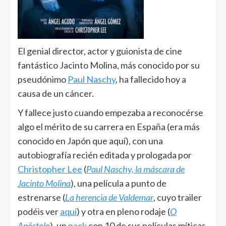
El genial director, actor y guionista de cine
fantástico Jacinto Molina, más conocido por su
pseudónimo
Paul Naschy
, ha fallecido hoy a
causa de un cáncer.
Y fallece justo cuando empezaba a reconocérse
algo el mérito de su carrera en España (era más
conocido en Japón que aquí), con una
autobiografía recién editada y prologada por
Christopher Lee
(
Paul Naschy, la máscara de
Jacinto Molina
), una película a punto de
estrenarse (
La herencia de Valdemar
, cuyo trailer
podéis ver
aquí
) y otra en pleno rodaje (
O
Apóstolo
), un
pack
con 10 de sus películas míticas