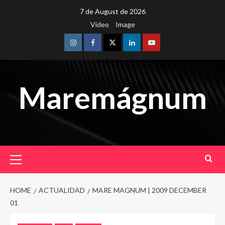
Skip
7 de August de 2026
to
Video
Image
content
Instagram
Facebook
Twitter
Linkedin
Youtube
Maremágnum
Primary
Menu
HOME
ACTUALIDAD
MARE MAGNUM | 2009 DECEMBER
01