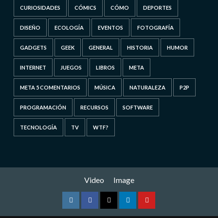
CURIOSIDADES
CÓMICS
CÓMO
DEPORTES
DISEÑO
ECOLOGÍA
EVENTOS
FOTOGRAFÍA
GADGETS
GEEK
GENERAL
HISTORIA
HUMOR
INTERNET
JUEGOS
LIBROS
META
META 5 COMENTARIOS
MÚSICA
NATURALEZA
P2P
PROGRAMACIÓN
RECURSOS
SOFTWARE
TECNOLOGÍA
TV
WTF?
Video
Image
Instagram
Facebook
Twitter
Linkedin
Youtube