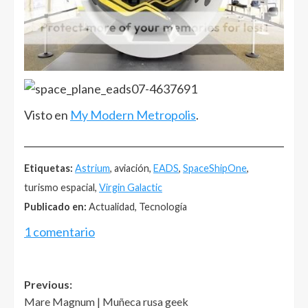
Visto en
My Modern Metropolis
.
______________________________________________________
Etiquetas:
Astrium
, aviación,
EADS
,
SpaceShipOne
,
turismo espacial,
Virgin Galactic
Publicado en:
Actualidad, Tecnología
1 comentario
Post
Previous:
Mare Magnum | Muñeca rusa geek