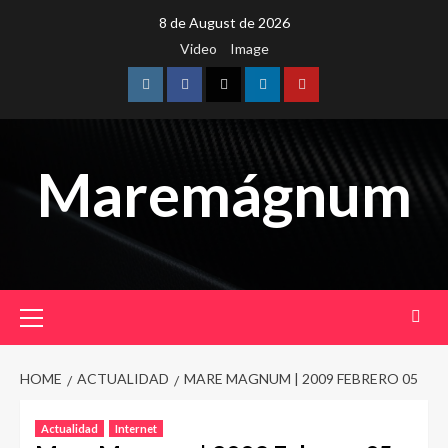
Skip
8 de August de 2026
to
Video
Image
content
Instagram
Facebook
Twitter
Linkedin
Youtube
Maremágnum
Primary
Menu
HOME
ACTUALIDAD
MARE MAGNUM | 2009 FEBRERO 05
Actualidad
Internet