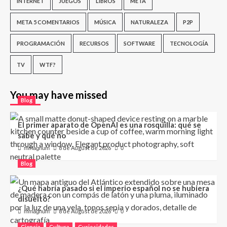
INTERNET
JUEGOS
LIBROS
META
META 5 COMENTARIOS
MÚSICA
NATURALEZA
P2P
PROGRAMACIÓN
RECURSOS
SOFTWARE
TECNOLOGÍA
TV
WTF?
You may have missed
Blog
El primer aparato de OpenAI es una rosquilla: qué se
sabe y qué no
8 de August de 2026
mmagnum
0
Blog
¿Qué habría pasado si el imperio español no se hubiera
disuelto?
8 de August de 2026
mmagnum
0
Ciencia
Cultura
Curiosidades