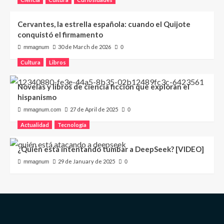
Cervantes, la estrella española: cuando el Quijote
conquistó el firmamento
30 de March de 2026
mmagnum
0
Cultura
Libros
Novelas y libros de ciencia ficción que exploran el
hispanismo
27 de April de 2025
mmagnum.com
0
Actualidad
Tecnología
¿Quién está intentando tumbar a DeepSeek? [VIDEO]
29 de January de 2025
mmagnum
0