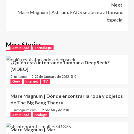
navigation
Next:
Mare Magnum | Astrium: EADS se apunta al turismo
espacial
More Stories
Actualidad
Tecnología
¿Quién está intentando tumbar a DeepSeek?
[VIDEO]
29 de January de 2025
mmagnum
0
Geek
Internet
TV
Mare Magnum | Dónde encontrar la ropa y objetos
de The Big Bang Theory
29 de May de 2010
mmagnum.com
Actualidad
Ecología
Mare Magnum | Mar