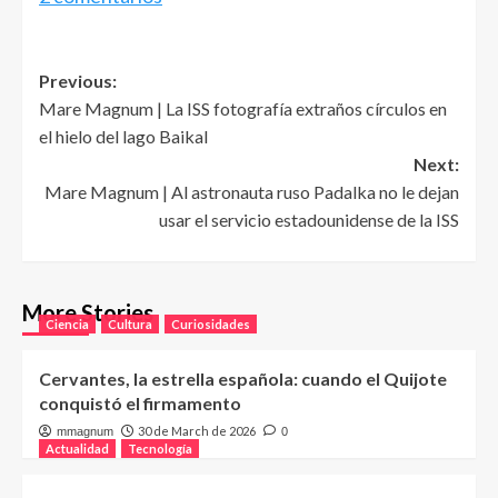
Post
Previous:
Mare Magnum | La ISS fotografía extraños círculos en
navigation
el hielo del lago Baikal
Next:
Mare Magnum | Al astronauta ruso Padalka no le dejan
usar el servicio estadounidense de la ISS
More Stories
Ciencia
Cultura
Curiosidades
Cervantes, la estrella española: cuando el Quijote
conquistó el firmamento
30 de March de 2026
mmagnum
0
Actualidad
Tecnología