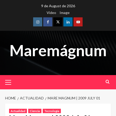
Skip
9 de August de 2026
to
Video
Image
content
Instagram
Facebook
Twitter
Linkedin
Youtube
Maremágnum
Primary
Menu
HOME
ACTUALIDAD
MARE MAGNUM | 2009 JULY 01
Actualidad
Ciencia
Tecnología