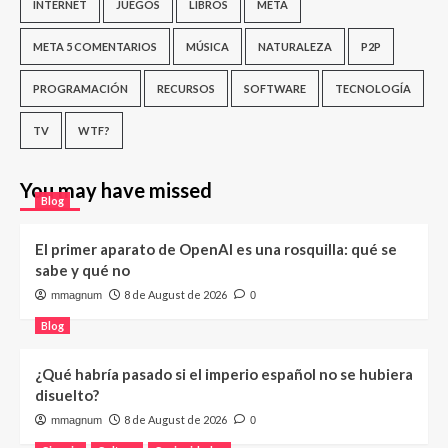
INTERNET
JUEGOS
LIBROS
META
META 5 COMENTARIOS
MÚSICA
NATURALEZA
P2P
PROGRAMACIÓN
RECURSOS
SOFTWARE
TECNOLOGÍA
TV
WTF?
You may have missed
Blog
El primer aparato de OpenAI es una rosquilla: qué se
sabe y qué no
8 de August de 2026
mmagnum
0
Blog
¿Qué habría pasado si el imperio español no se hubiera
disuelto?
8 de August de 2026
mmagnum
0