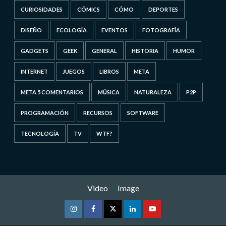
CURIOSIDADES
CÓMICS
CÓMO
DEPORTES
DISEÑO
ECOLOGÍA
EVENTOS
FOTOGRAFÍA
GADGETS
GEEK
GENERAL
HISTORIA
HUMOR
INTERNET
JUEGOS
LIBROS
META
META 5 COMENTARIOS
MÚSICA
NATURALEZA
P2P
PROGRAMACIÓN
RECURSOS
SOFTWARE
TECNOLOGÍA
TV
WTF?
Video
Image
Instagram
Facebook
Twitter
Linkedin
Youtube