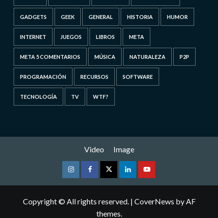
GADGETS
GEEK
GENERAL
HISTORIA
HUMOR
INTERNET
JUEGOS
LIBROS
META
META 5 COMENTARIOS
MÚSICA
NATURALEZA
P2P
PROGRAMACIÓN
RECURSOS
SOFTWARE
TECNOLOGÍA
TV
WTF?
Video
Image
Instagram
Facebook
Twitter
Linkedin
Youtube
Copyright © All rights reserved.
|
CoverNews
by AF
themes.