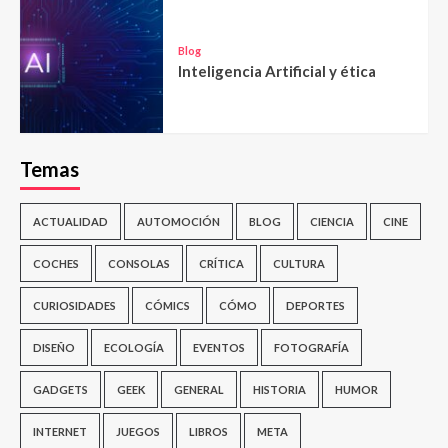
Blog
Inteligencia Artificial y ética
Temas
ACTUALIDAD
AUTOMOCIÓN
BLOG
CIENCIA
CINE
COCHES
CONSOLAS
CRÍTICA
CULTURA
CURIOSIDADES
CÓMICS
CÓMO
DEPORTES
DISEÑO
ECOLOGÍA
EVENTOS
FOTOGRAFÍA
GADGETS
GEEK
GENERAL
HISTORIA
HUMOR
INTERNET
JUEGOS
LIBROS
META