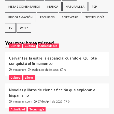
META 5 COMENTARIOS
MÚSICA
NATURALEZA
P2P
PROGRAMACIÓN
RECURSOS
SOFTWARE
TECNOLOGÍA
TV
WTF?
You may have missed
Ciencia
Cultura
Curiosidades
Cervantes, la estrella española: cuando el Quijote
conquistó el firmamento
30 de March de 2026
mmagnum
0
Cultura
Libros
Novelas y libros de ciencia ficción que exploran el
hispanismo
27 de April de 2025
mmagnum.com
0
Actualidad
Tecnología