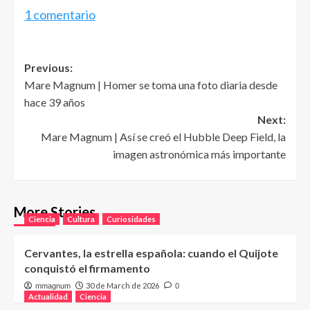
1 comentario
Post
Previous:
Mare Magnum | Homer se toma una foto diaria desde
navigation
hace 39 años
Next:
Mare Magnum | Así se creó el Hubble Deep Field, la
imagen astronómica más importante
More Stories
Ciencia
Cultura
Curiosidades
Cervantes, la estrella española: cuando el Quijote
conquistó el firmamento
30 de March de 2026
mmagnum
0
Actualidad
Ciencia