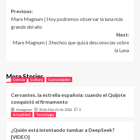
Post
Previous:
Mare Magnum | Hoy podremos observar la luna más
navigation
grande del año
Next:
Mare Magnum | 3 hechos que quizá desconocías sobre
la Luna
More Stories
Ciencia
Cultura
Curiosidades
Cervantes, la estrella española: cuando el Quijote
conquistó el firmamento
30 de March de 2026
mmagnum
0
Actualidad
Tecnología
¿Quién está intentando tumbar a DeepSeek?
[VIDEO]