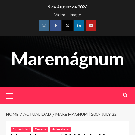
Skip
9 de August de 2026
to
Video
Image
content
Instagram
Facebook
Twitter
Linkedin
Youtube
Maremágnum
Primary
Menu
HOME
ACTUALIDAD
MARE MAGNUM | 2009 JULY 22
Actualidad
Ciencia
Naturaleza