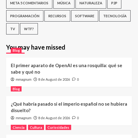
META 5 COMENTARIOS
MÚSICA
NATURALEZA
P2P
PROGRAMACIÓN
RECURSOS
SOFTWARE
TECNOLOGÍA
TV
WTF?
You may have missed
Blog
El primer aparato de OpenAI es una rosquilla: qué se
sabe y qué no
8 de August de 2026
mmagnum
0
Blog
¿Qué habría pasado si el imperio español no se hubiera
disuelto?
8 de August de 2026
mmagnum
0
Ciencia
Cultura
Curiosidades