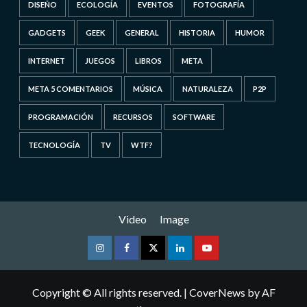
DISEÑO
ECOLOGÍA
EVENTOS
FOTOGRAFÍA
GADGETS
GEEK
GENERAL
HISTORIA
HUMOR
INTERNET
JUEGOS
LIBROS
META
META 5 COMENTARIOS
MÚSICA
NATURALEZA
P2P
PROGRAMACIÓN
RECURSOS
SOFTWARE
TECNOLOGÍA
TV
WTF?
Video
Image
Instagram
Facebook
Twitter
Linkedin
Youtube
Copyright © All rights reserved.
|
CoverNews
by AF