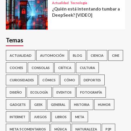
Actualidad
Tecnología
¿Quién está intentando tumbar a
DeepSeek? [VIDEO]
Temas
ACTUALIDAD
AUTOMOCIÓN
BLOG
CIENCIA
CINE
COCHES
CONSOLAS
CRÍTICA
CULTURA
CURIOSIDADES
CÓMICS
CÓMO
DEPORTES
DISEÑO
ECOLOGÍA
EVENTOS
FOTOGRAFÍA
GADGETS
GEEK
GENERAL
HISTORIA
HUMOR
INTERNET
JUEGOS
LIBROS
META
META 5 COMENTARIOS
MÚSICA
NATURALEZA
P2P