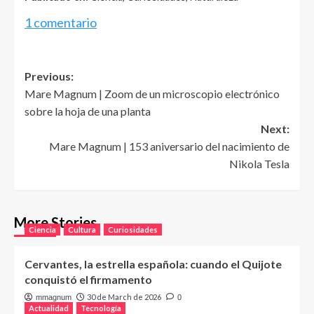
1 comentario
Post
Previous:
Mare Magnum | Zoom de un microscopio electrónico
navigation
sobre la hoja de una planta
Next:
Mare Magnum | 153 aniversario del nacimiento de
Nikola Tesla
More Stories
Ciencia
Cultura
Curiosidades
Cervantes, la estrella española: cuando el Quijote
conquistó el firmamento
30 de March de 2026
mmagnum
0
Actualidad
Tecnología