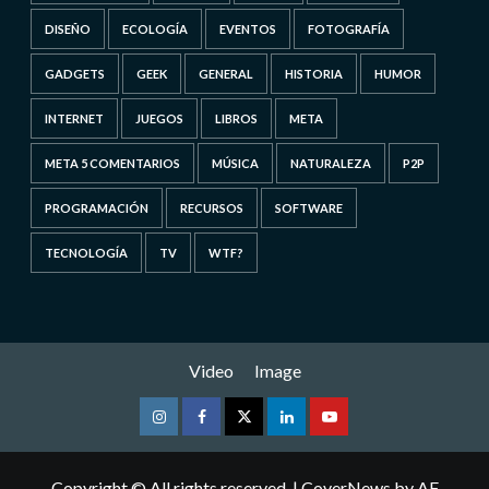
DISEÑO
ECOLOGÍA
EVENTOS
FOTOGRAFÍA
GADGETS
GEEK
GENERAL
HISTORIA
HUMOR
INTERNET
JUEGOS
LIBROS
META
META 5 COMENTARIOS
MÚSICA
NATURALEZA
P2P
PROGRAMACIÓN
RECURSOS
SOFTWARE
TECNOLOGÍA
TV
WTF?
Video
Image
Instagram
Facebook
Twitter
Linkedin
Youtube
Copyright © All rights reserved.
|
CoverNews
by AF