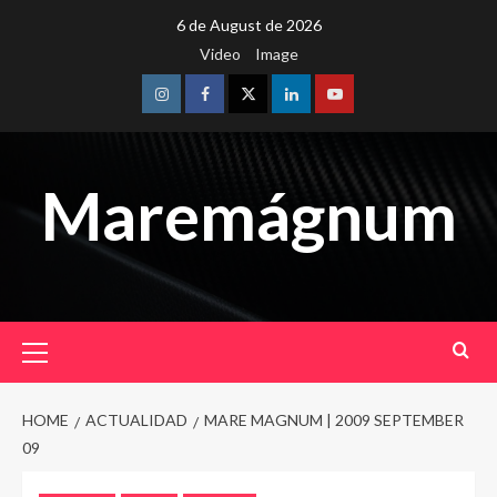
Skip
6 de August de 2026
to
Video
Image
content
Instagram
Facebook
Twitter
Linkedin
Youtube
Maremágnum
Primary
Menu
HOME
ACTUALIDAD
MARE MAGNUM | 2009 SEPTEMBER
09