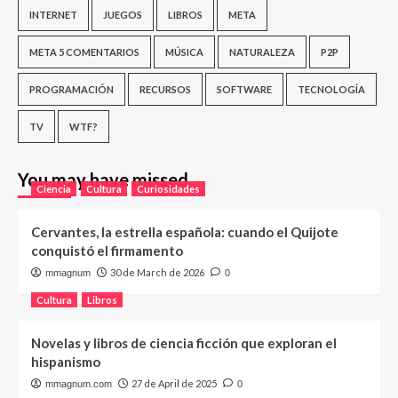
INTERNET
JUEGOS
LIBROS
META
META 5 COMENTARIOS
MÚSICA
NATURALEZA
P2P
PROGRAMACIÓN
RECURSOS
SOFTWARE
TECNOLOGÍA
TV
WTF?
You may have missed
Ciencia
Cultura
Curiosidades
Cervantes, la estrella española: cuando el Quijote
conquistó el firmamento
30 de March de 2026
mmagnum
0
Cultura
Libros
Novelas y libros de ciencia ficción que exploran el
hispanismo
27 de April de 2025
mmagnum.com
0