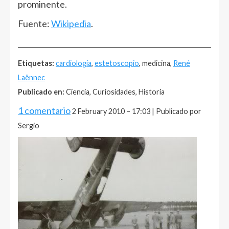
prominente.
Fuente:
Wikipedia
.
______________________________________________________
Etiquetas:
cardiología
,
estetoscopio
, medicina,
René
Laënnec
Publicado en:
Ciencia, Curiosidades, Historia
1 comentario
2 February 2010 – 17:03 | Publicado por
Sergio