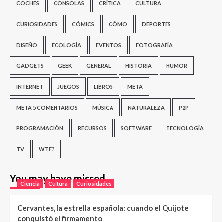
COCHES
CONSOLAS
CRÍTICA
CULTURA
CURIOSIDADES
CÓMICS
CÓMO
DEPORTES
DISEÑO
ECOLOGÍA
EVENTOS
FOTOGRAFÍA
GADGETS
GEEK
GENERAL
HISTORIA
HUMOR
INTERNET
JUEGOS
LIBROS
META
META 5 COMENTARIOS
MÚSICA
NATURALEZA
P2P
PROGRAMACIÓN
RECURSOS
SOFTWARE
TECNOLOGÍA
TV
WTF?
You may have missed
Ciencia
Cultura
Curiosidades
Cervantes, la estrella española: cuando el Quijote
conquistó el firmamento