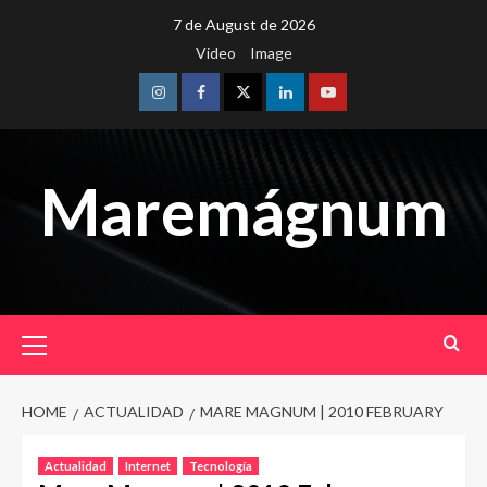
Skip
7 de August de 2026
to
Video
Image
content
Instagram
Facebook
Twitter
Linkedin
Youtube
Maremágnum
Primary
Menu
HOME
ACTUALIDAD
MARE MAGNUM | 2010 FEBRUARY
Actualidad
Internet
Tecnología