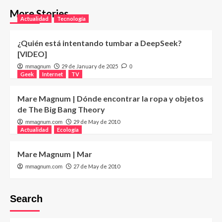
More Stories
Actualidad
Tecnología
¿Quién está intentando tumbar a DeepSeek?
[VIDEO]
29 de January de 2025
mmagnum
0
Geek
Internet
TV
Mare Magnum | Dónde encontrar la ropa y objetos
de The Big Bang Theory
29 de May de 2010
mmagnum.com
Actualidad
Ecología
Mare Magnum | Mar
27 de May de 2010
mmagnum.com
Search