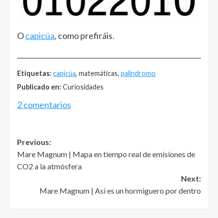
O
capicúa
, como prefiráis.
______________________________________________________
Etiquetas:
capicúa
, matemáticas,
palíndromo
Publicado en:
Curiosidades
2 comentarios
Post
Previous:
Mare Magnum | Mapa en tiempo real de emisiones de
navigation
CO2 a la atmósfera
Next:
Mare Magnum | Así es un hormiguero por dentro