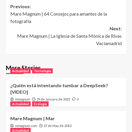
Post
Previous:
Mare Magnum | 64 Consejos para amantes de la
navigation
fotografía
Next:
Mare Magnum | La Iglesia de Santa Mónica de Rivas
Vaciamadrid
More Stories
Actualidad
Tecnología
¿Quién está intentando tumbar a DeepSeek?
[VIDEO]
29 de January de 2025
mmagnum
0
Actualidad
Ecología
Mare Magnum | Mar
27 de May de 2010
mmagnum.com
Actualidad