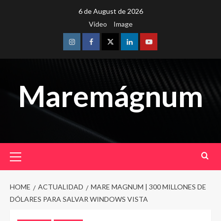
Skip
6 de August de 2026
to
Video
Image
content
Instagram
Facebook
Twitter
Linkedin
Youtube
Maremágnum
Primary
Menu
HOME
ACTUALIDAD
MARE MAGNUM | 300 MILLONES DE
DÓLARES PARA SALVAR WINDOWS VISTA