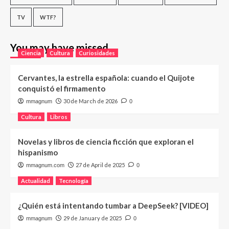
TV
WTF?
You may have missed
Ciencia
Cultura
Curiosidades
Cervantes, la estrella española: cuando el Quijote
conquistó el firmamento
30 de March de 2026
mmagnum
0
Cultura
Libros
Novelas y libros de ciencia ficción que exploran el
hispanismo
27 de April de 2025
mmagnum.com
0
Actualidad
Tecnología
¿Quién está intentando tumbar a DeepSeek? [VIDEO]
29 de January de 2025
mmagnum
0