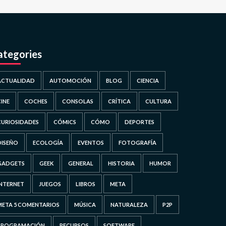
ategories
ACTUALIDAD
AUTOMOCIÓN
BLOG
CIENCIA
CINE
COCHES
CONSOLAS
CRÍTICA
CULTURA
CURIOSIDADES
CÓMICS
CÓMO
DEPORTES
DISEÑO
ECOLOGÍA
EVENTOS
FOTOGRAFÍA
GADGETS
GEEK
GENERAL
HISTORIA
HUMOR
INTERNET
JUEGOS
LIBROS
META
META 5 COMENTARIOS
MÚSICA
NATURALEZA
P2P
PROGRAMACIÓN
RECURSOS
SOFTWARE