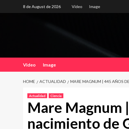
Skip
8 de August de 2026
Video
Image
to
content
Video
Image
HOME
ACTUALIDAD
MARE MAGNUM | 445 AÑOS DE
Actualidad
Ciencia
Mare Magnum | 
nacimiento de G