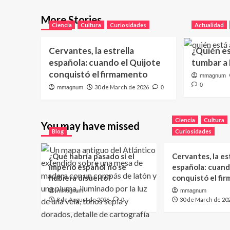
More Stories
Ciencia
Cultura
Curiosidades
Actualidad
Cervantes, la estrella
¿Quién e
española: cuando el Quijote
tumbar a
conquistó el firmamento
mmagnum
0
30 de March de 2026
mmagnum
0
Ciencia
Cultura
You may have missed
Blog
Curiosidades
¿Qué habría pasado si el
Cervantes, la es
imperio español no se
española: cuand
hubiera disuelto?
conquistó el fi
mmagnum
mmagnum
8 de August de 2026
30 de March de 20
0