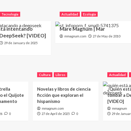
Tecnología
Actualidad
Ecología
stá intentando
Mare Magnum | Mar
 DeepSeek? [VIDEO]
27 de May de 2010
mmagnum.com
29 de January de 2025
Cultura
Libros
Actualidad
trella
Novelas y libros de ciencia
¿Quién est
o el Quijote
ficción que exploran el
tumbar a D
rmamento
hispanismo
[VIDEO]
mmagnum.com
mmagnum
26
27 de April de 2025
29 de Januar
0
0