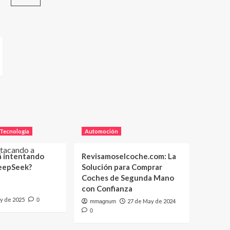
Tecnología
Automoción
á intentando
Revisamoselcoche.com: La
eepSeek?
Solución para Comprar
Coches de Segunda Mano
con Confianza
y de 2025
0
27 de May de 2024
mmagnum
0