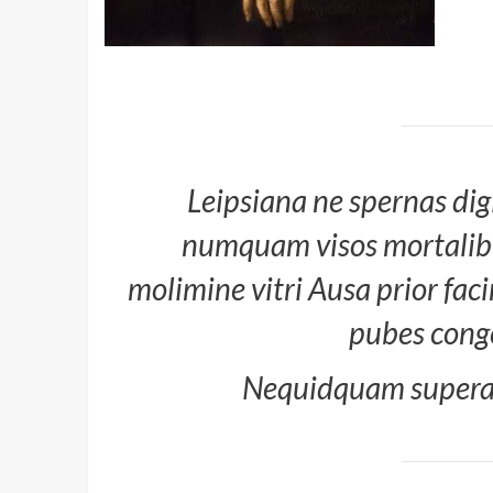
Leipsiana ne spernas digi
numquam visos mortalibus
molimine vitri Ausa prior fac
pubes conge
Nequidquam superas