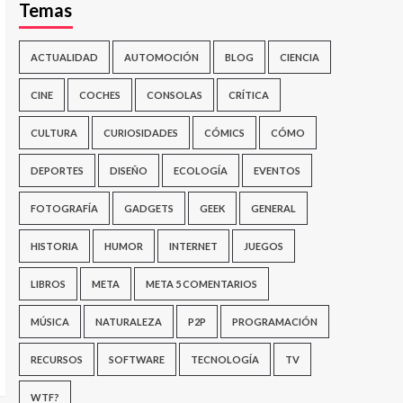
Temas
ACTUALIDAD
AUTOMOCIÓN
BLOG
CIENCIA
CINE
COCHES
CONSOLAS
CRÍTICA
CULTURA
CURIOSIDADES
CÓMICS
CÓMO
DEPORTES
DISEÑO
ECOLOGÍA
EVENTOS
FOTOGRAFÍA
GADGETS
GEEK
GENERAL
HISTORIA
HUMOR
INTERNET
JUEGOS
LIBROS
META
META 5 COMENTARIOS
MÚSICA
NATURALEZA
P2P
PROGRAMACIÓN
RECURSOS
SOFTWARE
TECNOLOGÍA
TV
WTF?