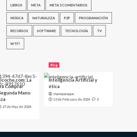
LIBROS
META
META 5 COMENTARIOS
MÚSICA
NATURALEZA
P2P
PROGRAMACIÓN
RECURSOS
SOFTWARE
TECNOLOGÍA
TV
WTF?
Blog
lcoche.com: La
Inteligencia Artificial y
ara Comprar
ética
 Segunda Mano
marioparaque
nza
13 de February de 2024
0
27 de May de 2024