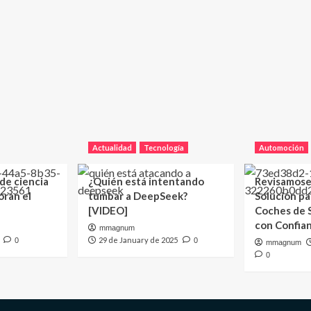
Actualidad
Tecnología
Automoción
 de ciencia
¿Quién está intentando
Revisamose
oran el
tumbar a DeepSeek?
Solución p
[VIDEO]
Coches de
con Confia
mmagnum
29 de January de 2025
0
0
mmagnum
0