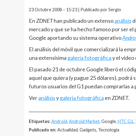
23 Octubre 2008 – 15:23 | Publicado por Sergio
En
ZDNET
han publicado un extenso
análisis
d
mercado y que se ha hecho famoso por ser el p
Google aportando su sistema operativo
Andro
El análisis del móvil que comercializará la e
una extensísima
galería fotográfica
y el vídeo
El pasado 21 de octubre Google liberó el cód
aquel que quiera (y pague 25 dólares), podrá s
futuros usuarios del G1 puedan comprarlas a 
Ver
análisis
y
galería fotográfica
en
ZDNET
.
__________________________________________________
Etiquetas:
Android
,
Android Market
, Google,
HTC G1
,
Publicado en:
Actualidad, Gadgets, Tecnología