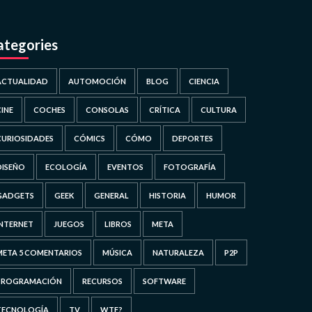
ategories
ACTUALIDAD
AUTOMOCIÓN
BLOG
CIENCIA
CINE
COCHES
CONSOLAS
CRÍTICA
CULTURA
CURIOSIDADES
CÓMICS
CÓMO
DEPORTES
DISEÑO
ECOLOGÍA
EVENTOS
FOTOGRAFÍA
GADGETS
GEEK
GENERAL
HISTORIA
HUMOR
INTERNET
JUEGOS
LIBROS
META
META 5 COMENTARIOS
MÚSICA
NATURALEZA
P2P
PROGRAMACIÓN
RECURSOS
SOFTWARE
TECNOLOGÍA
TV
WTF?