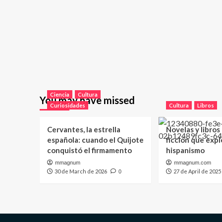
Ciencia
Cultura
You may have missed
Curiosidades
Cultura
Libros
Cervantes, la estrella
Novelas y libros
española: cuando el Quijote
ficción que expl
conquistó el firmamento
hispanismo
mmagnum
mmagnum.com
30 de March de 2026
27 de April de 2025
0