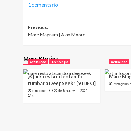
1 comentario
Post
Previous:
Mare Magnum | Alan Moore
navigation
More Stories
Actualidad
Tecnología
Actualidad
¿Quién está intentando
Mare Mag
tumbar a DeepSeek? [VIDEO]
mmagnum.
29 de January de 2025
mmagnum
0