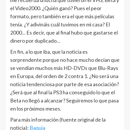
me recuerda la lucha que tuvieron el VHS, Beta y
el Video2000. ¿Quién ganó? Pues el peor
formato, pero también era el que más películas
tenía. ¿Y adivináis cuál tuvimos en mi casa? El
2000… Es decir, que al final hubo que gastarse el
dinero por duplicado…
En fin, a lo que iba, que la noticia es
sorprendente porque no hace mucho decían que
se vendían muchos más HD-DVDs que Blu-Rays
en Europa, del orden de 2 contra 1. ¿No será una
noticia tendenciosa por parte de esa asociación?
¿Será que al final la PS3 ha conseguido lo que el
Beta no llegó a alcanzar? Seguiremos lo que pasa
en los próximos meses.
Para más información (fuente original de la
noticia):
Baquia