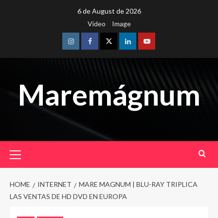
Skip
6 de August de 2026
to
Video
Image
content
Instagram
Facebook
Twitter
Linkedin
Youtube
Maremágnum
Primary
Menu
HOME
INTERNET
MARE MAGNUM | BLU-RAY TRIPLICA
LAS VENTAS DE HD DVD EN EUROPA