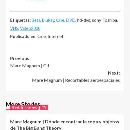
______________________________________________________
Etiquetas:
Beta
,
BluRay
,
Cine
,
DVD
, hd-dvd, sony, Toshiba,
VHS
,
Video2000
Publicado en:
Cine, Internet
Post
Previous:
Mare Magnum | Cd
navigation
Next:
Mare Magnum | Recortables aeroespaciales
More Stories
Geek
Internet
TV
Mare Magnum | Dónde encontrar la ropa y objetos
de The Big Bang Theory