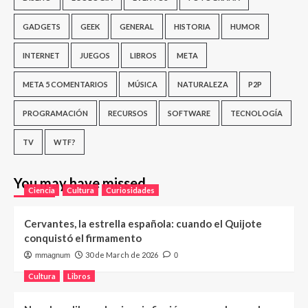
GADGETS
GEEK
GENERAL
HISTORIA
HUMOR
INTERNET
JUEGOS
LIBROS
META
META 5 COMENTARIOS
MÚSICA
NATURALEZA
P2P
PROGRAMACIÓN
RECURSOS
SOFTWARE
TECNOLOGÍA
TV
WTF?
You may have missed
Ciencia
Cultura
Curiosidades
Cervantes, la estrella española: cuando el Quijote
conquistó el firmamento
30 de March de 2026
mmagnum
0
Cultura
Libros