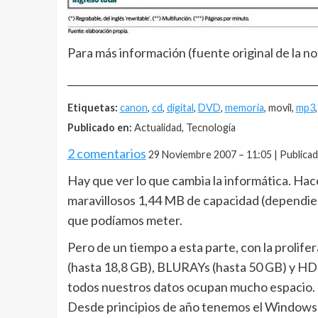
Para más información (fuente original de la no
__________________________________________________
Etiquetas:
canon
,
cd
,
digital
,
DVD
,
memoria
, movil,
mp3
Publicado en:
Actualidad, Tecnología
2 comentarios
29 Noviembre 2007 – 11:05 | Publica
Hay que ver lo que cambia la informática. Hac
maravillosos 1,44 MB de capacidad (dependiend
que podíamos meter.
Pero de un tiempo a esta parte, con la prol
(hasta 18,8 GB), BLURAYs (hasta 50 GB) y HD
todos nuestros datos ocupan mucho espacio. B
Desde principios de año tenemos el Windows 