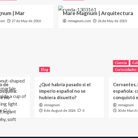
num | Mar
Mare Magnum | Arquitectura
27 de May de 2010
26 de May de 2010
com
mmagnum.com
Ciencia
Cul
Blog
Curiosidades
o de
¿Qué habría pasado si el
Cervantes, l
squilla:
imperio español no se
española: c
ué no
hubiera disuelto?
conquistó 
mmagnum
mmagnum
6
8 de August de 2026
30 de March
0
0