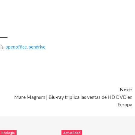
____
ia,
openoffice
,
pendrive
Next:
Mare Magnum | Blu-ray triplica las ventas de HD DVD en
Europa
Ecología
Actualidad