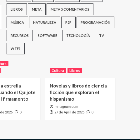
LIBROS
META
META 5 COMENTARIOS
MÚSICA
NATURALEZA
P2P
PROGRAMACIÓN
RECURSOS
SOFTWARE
TECNOLOGÍA
TV
WTF?
tura
Cultura
Libros
a estrella
Novelas y libros de ciencia
uando el Quijote
ficción que exploran el
el firmamento
hispanismo
mmagnum.com
 de 2026
27 de April de 2025
0
0