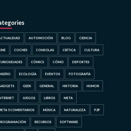
ategories
ACTUALIDAD
AUTOMOCIÓN
BLOG
CIENCIA
CINE
COCHES
CONSOLAS
CRÍTICA
CULTURA
CURIOSIDADES
CÓMICS
CÓMO
DEPORTES
DISEÑO
ECOLOGÍA
EVENTOS
FOTOGRAFÍA
GADGETS
GEEK
GENERAL
HISTORIA
HUMOR
INTERNET
JUEGOS
LIBROS
META
META 5 COMENTARIOS
MÚSICA
NATURALEZA
P2P
PROGRAMACIÓN
RECURSOS
SOFTWARE