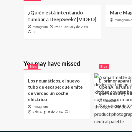
¿Quién está intentando
Mare Mag
tumbar a DeepSeek? [VIDEO]
mmagnum.
29 de January de 2025
mmagnum
0
You may have missed
Blog
Blog
Los neumáticos, el nuevo
El primer aparat
tubo de escape: qué emite
OpenAI es una ro
de verdad un coche
qué se sabe y q
eléctrico
mmagnum
8 de August de 202
mmagnum
9 de August de 2026
0