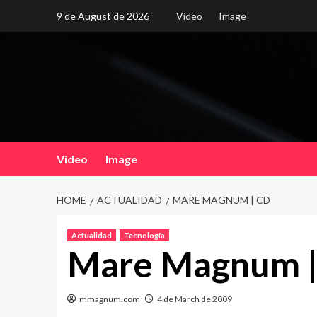
Skip
9 de August de 2026
Video
Image
to
content
Video
Image
HOME
ACTUALIDAD
MARE MAGNUM | CD
Actualidad
Tecnología
Mare Magnum |
mmagnum.com
4 de March de 2009