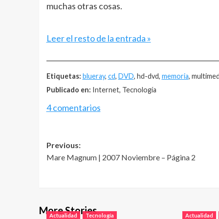
muchas otras cosas.
Leer el resto de la entrada »
__________________________________________________
Etiquetas:
blueray
,
cd
,
DVD
, hd-dvd,
memoria
, multimed
Publicado en:
Internet, Tecnología
4 comentarios
Post
Previous:
Mare Magnum | 2007 Noviembre – Página 2
navigation
More Stories
Actualidad
Tecnología
Actualidad