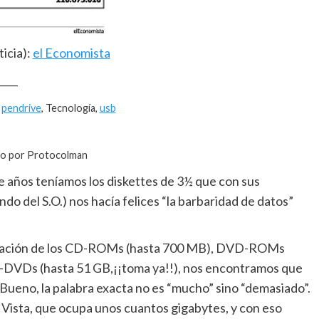
ticia):
el Economista
____
,
pendrive
, Tecnología,
usb
do por Protocolman
e años teníamos los diskettes de 3½ que con sus
o del S.O.) nos hacía felices “la barbaridad de datos”
iferación de los CD-ROMs (hasta 700 MB), DVD-ROMs
-DVDs (hasta 51 GB,¡¡toma ya!!), nos encontramos que
ueno, la palabra exacta no es “mucho” sino “demasiado”.
Vista, que ocupa unos cuantos gigabytes, y con eso