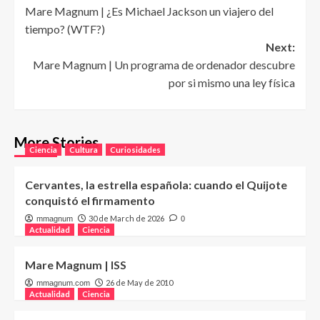
Mare Magnum | ¿Es Michael Jackson un viajero del
navigation
tiempo? (WTF?)
Next:
Mare Magnum | Un programa de ordenador descubre
por si mismo una ley física
More Stories
Ciencia
Cultura
Curiosidades
Cervantes, la estrella española: cuando el Quijote
conquistó el firmamento
30 de March de 2026
mmagnum
0
Actualidad
Ciencia
Mare Magnum | ISS
26 de May de 2010
mmagnum.com
Actualidad
Ciencia