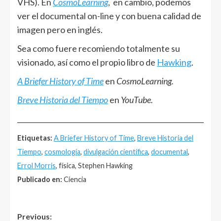
VHS). En
CosmoLearning
, en cambio, podemos
ver el documental on-line y con buena calidad de
imagen pero en inglés.
Sea como fuere recomiendo totalmente su
visionado, así como el propio libro de
Hawking
.
A Briefer History of Time
en
CosmoLearning.
Breve Historia del Tiempo
en
YouTube.
______________________________________________________
Etiquetas:
A Briefer History of Time
,
Breve Historia del
Tiempo
,
cosmología
,
divulgación científica
,
documental
,
Errol Morris
, física, Stephen Hawking
Publicado en:
Ciencia
Post
Previous: