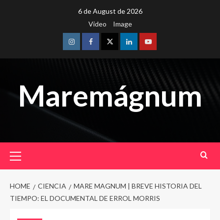
Skip
6 de August de 2026
to
Video
Image
content
Instagram
Facebook
Twitter
Linkedin
Youtube
Maremágnum
Primary
Menu
HOME
CIENCIA
MARE MAGNUM | BREVE HISTORIA DEL
TIEMPO: EL DOCUMENTAL DE ERROL MORRIS