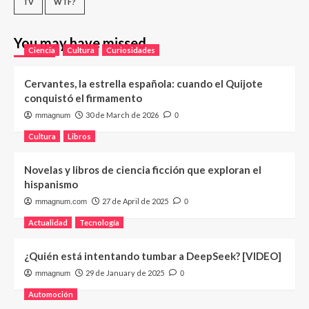
TV
WTF?
You may have missed
Ciencia
Cultura
Curiosidades
Cervantes, la estrella española: cuando el Quijote
conquistó el firmamento
30 de March de 2026
mmagnum
0
Cultura
Libros
Novelas y libros de ciencia ficción que exploran el
hispanismo
27 de April de 2025
mmagnum.com
0
Actualidad
Tecnología
¿Quién está intentando tumbar a DeepSeek? [VIDEO]
29 de January de 2025
mmagnum
0
Automoción