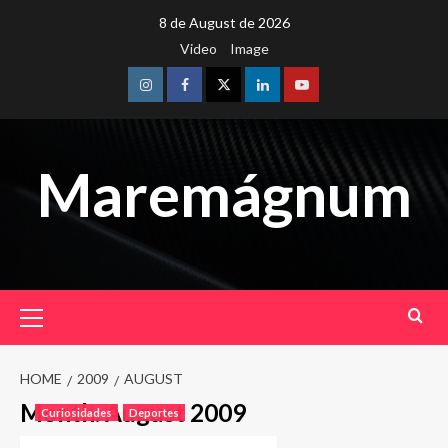
Skip
8 de August de 2026
to
Video
Image
content
Instagram
Facebook
Twitter
Linkedin
Youtube
Maremágnum
Primary
Menu
HOME
2009
AUGUST
Month:
August 2009
Curiosidades
Deportes