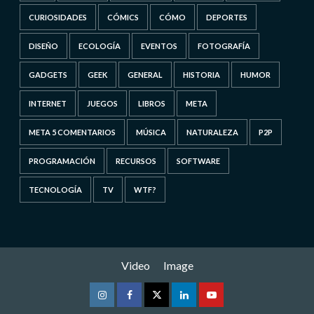
CURIOSIDADES
CÓMICS
CÓMO
DEPORTES
DISEÑO
ECOLOGÍA
EVENTOS
FOTOGRAFÍA
GADGETS
GEEK
GENERAL
HISTORIA
HUMOR
INTERNET
JUEGOS
LIBROS
META
META 5 COMENTARIOS
MÚSICA
NATURALEZA
P2P
PROGRAMACIÓN
RECURSOS
SOFTWARE
TECNOLOGÍA
TV
WTF?
Video
Image
Instagram
Facebook
Twitter
Linkedin
Youtube