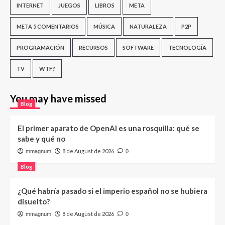
INTERNET
JUEGOS
LIBROS
META
META 5 COMENTARIOS
MÚSICA
NATURALEZA
P2P
PROGRAMACIÓN
RECURSOS
SOFTWARE
TECNOLOGÍA
TV
WTF?
You may have missed
Blog
El primer aparato de OpenAI es una rosquilla: qué se
sabe y qué no
8 de August de 2026
mmagnum
0
Blog
¿Qué habría pasado si el imperio español no se hubiera
disuelto?
8 de August de 2026
mmagnum
0