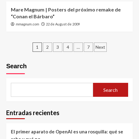
Mare Magnum | Posters del próximo remake de
“Conan el Bárbaro”
22 de August de 2009
mmagnum.com
Posts
1
2
3
4
…
7
Next
pagination
Search
Search
Entradas recientes
El primer aparato de OpenAI es una rosquilla: qué se