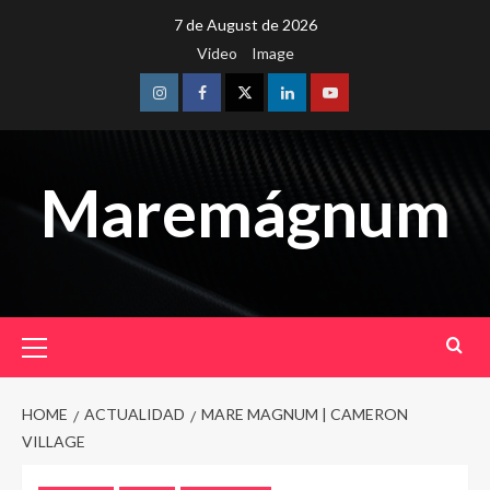
Skip
7 de August de 2026
to
Video
Image
content
Instagram
Facebook
Twitter
Linkedin
Youtube
Maremágnum
Primary
Menu
HOME
ACTUALIDAD
MARE MAGNUM | CAMERON
VILLAGE