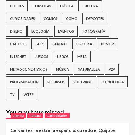
COCHES
CONSOLAS
CRÍTICA
CULTURA
CURIOSIDADES
CÓMICS
CÓMO
DEPORTES
DISEÑO
ECOLOGÍA
EVENTOS
FOTOGRAFÍA
GADGETS
GEEK
GENERAL
HISTORIA
HUMOR
INTERNET
JUEGOS
LIBROS
META
META 5 COMENTARIOS
MÚSICA
NATURALEZA
P2P
PROGRAMACIÓN
RECURSOS
SOFTWARE
TECNOLOGÍA
TV
WTF?
You may have missed
Ciencia
Cultura
Curiosidades
Cervantes, la estrella española: cuando el Quijote