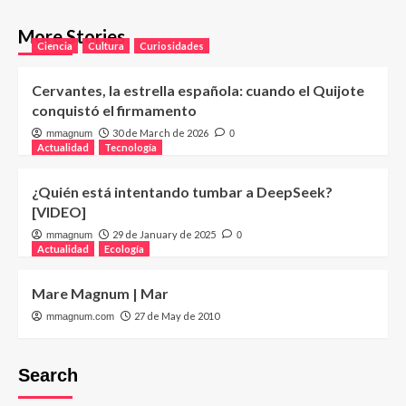
More Stories
Ciencia
Cultura
Curiosidades
Cervantes, la estrella española: cuando el Quijote
conquistó el firmamento
30 de March de 2026
mmagnum
0
Actualidad
Tecnología
¿Quién está intentando tumbar a DeepSeek?
[VIDEO]
29 de January de 2025
mmagnum
0
Actualidad
Ecología
Mare Magnum | Mar
27 de May de 2010
mmagnum.com
Search