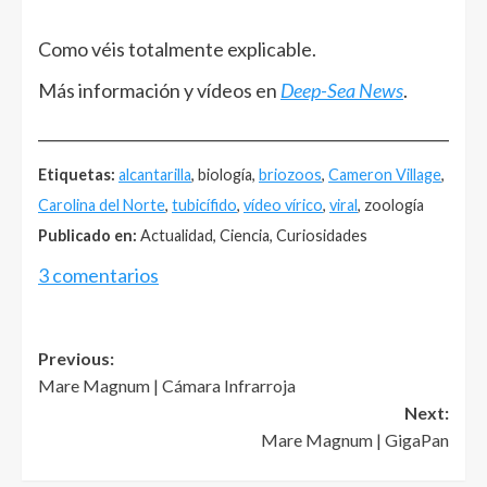
Como véis totalmente explicable.
Más información y vídeos en
Deep-Sea News
.
______________________________________________________
Etiquetas:
alcantarilla
, biología,
briozoos
,
Cameron Village
,
Carolina del Norte
,
tubicífido
,
vídeo vírico
,
viral
, zoología
Publicado en:
Actualidad, Ciencia, Curiosidades
3 comentarios
Post
Previous:
Mare Magnum | Cámara Infrarroja
navigation
Next:
Mare Magnum | GigaPan