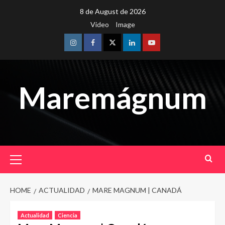
Skip
8 de August de 2026
to
Video
Image
content
Instagram
Facebook
Twitter
Linkedin
Youtube
Maremágnum
Primary
Menu
HOME
ACTUALIDAD
MARE MAGNUM | CANADÁ
Actualidad
Ciencia