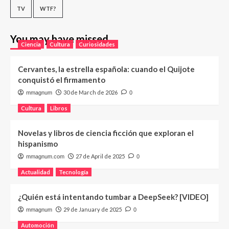
TV
WTF?
You may have missed
Ciencia
Cultura
Curiosidades
Cervantes, la estrella española: cuando el Quijote
conquistó el firmamento
30 de March de 2026
mmagnum
0
Cultura
Libros
Novelas y libros de ciencia ficción que exploran el
hispanismo
27 de April de 2025
mmagnum.com
0
Actualidad
Tecnología
¿Quién está intentando tumbar a DeepSeek? [VIDEO]
29 de January de 2025
mmagnum
0
Automoción