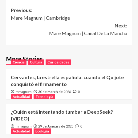
Post
Previous:
Mare Magnum | Cambridge
navigation
Next:
Mare Magnum | Canal De La Mancha
More Stories
Ciencia
Cultura
Curiosidades
Cervantes, la estrella española: cuando el Quijote
conquistó el firmamento
30 de March de 2026
mmagnum
0
Actualidad
Tecnología
¿Quién está intentando tumbar a DeepSeek?
[VIDEO]
29 de January de 2025
mmagnum
0
Actualidad
Ecología