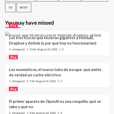
TV
WTF?
You may have missed
Blog
Los tres trucos que hicieron gigantes a Hotmail,
Dropbox y Airbnb (y por qué hoy no funcionarían)
10 de August de 2026
mmagnum
0
Blog
Los neumáticos, el nuevo tubo de escape: qué emite
de verdad un coche eléctrico
9 de August de 2026
mmagnum
0
Blog
El primer aparato de OpenAI es una rosquilla: qué se
sabe y qué no
8 de August de 2026
mmagnum
0