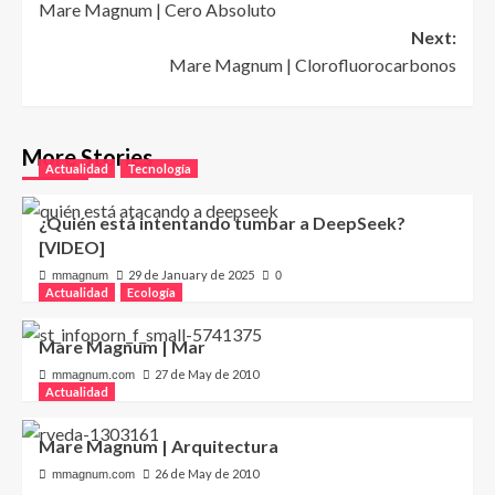
Mare Magnum | Cero Absoluto
navigation
Next:
Mare Magnum | Clorofluorocarbonos
More Stories
Actualidad
Tecnología
¿Quién está intentando tumbar a DeepSeek?
[VIDEO]
29 de January de 2025
mmagnum
0
Actualidad
Ecología
Mare Magnum | Mar
27 de May de 2010
mmagnum.com
Actualidad
Mare Magnum | Arquitectura
26 de May de 2010
mmagnum.com