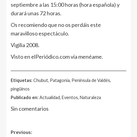
septiembre a las 15:00 horas (hora española) y
durará unas 72 horas.
Os recomiendo que no os perdáis este
maravilloso espectáculo.
Vigilia 2008.
Visto en elPeriódico.com vía menéame.
______________________________________________________
Etiquetas:
Chubut, Patagonia, Península de Valdés,
pingüinos
Publicado en:
Actualidad, Eventos, Naturaleza
Sin comentarios
Post
Previous: