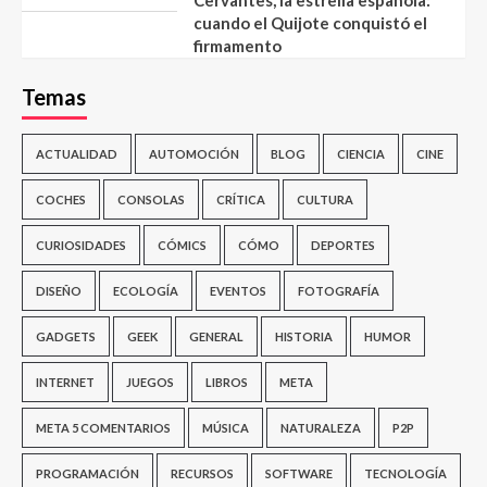
cuando el Quijote conquistó el
firmamento
Temas
ACTUALIDAD
AUTOMOCIÓN
BLOG
CIENCIA
CINE
COCHES
CONSOLAS
CRÍTICA
CULTURA
CURIOSIDADES
CÓMICS
CÓMO
DEPORTES
DISEÑO
ECOLOGÍA
EVENTOS
FOTOGRAFÍA
GADGETS
GEEK
GENERAL
HISTORIA
HUMOR
INTERNET
JUEGOS
LIBROS
META
META 5 COMENTARIOS
MÚSICA
NATURALEZA
P2P
PROGRAMACIÓN
RECURSOS
SOFTWARE
TECNOLOGÍA