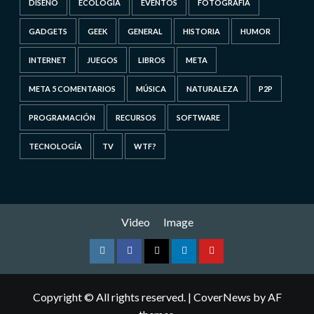
DISEÑO
ECOLOGÍA
EVENTOS
FOTOGRAFÍA
GADGETS
GEEK
GENERAL
HISTORIA
HUMOR
INTERNET
JUEGOS
LIBROS
META
META 5 COMENTARIOS
MÚSICA
NATURALEZA
P2P
PROGRAMACIÓN
RECURSOS
SOFTWARE
TECNOLOGÍA
TV
WTF?
Video
Image
Instagram
Facebook
Twitter
Linkedin
Youtube
Copyright © All rights reserved.
|
CoverNews
by AF