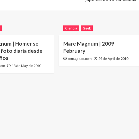
V
Ciencia
Geek
num | Homer se
Mare Magnum | 2009
foto diaria desde
February
años
29 de April de 2010
mmagnum.com
13 de May de 2010
com