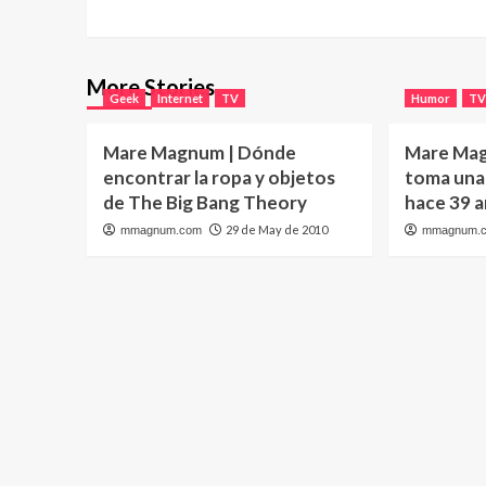
More Stories
Geek
Internet
TV
Humor
T
Mare Magnum | Dónde
Mare Mag
encontrar la ropa y objetos
toma una 
de The Big Bang Theory
hace 39 
29 de May de 2010
mmagnum.com
mmagnum.