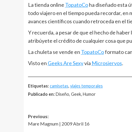
La tienda online
TopatoCo
ha diseñado esta út
todo viajero en el tiempo pueda recordar, en
avances científicos cuando retroceda en el t
Y recuerda, a pesar de que el hecho de haber 
atribúyete el crédito de cualquier cosa que pu
La chuleta se vende en
TopatoCo
formato cam
Visto en
Geeks Are Sexy
vía
Microsiervos
.
__________________________________________________
Etiquetas:
camisetas
,
viajes temporales
Publicado en:
Diseño, Geek, Humor
Post
Previous:
Mare Magnum | 2009 Abril 16
navigation