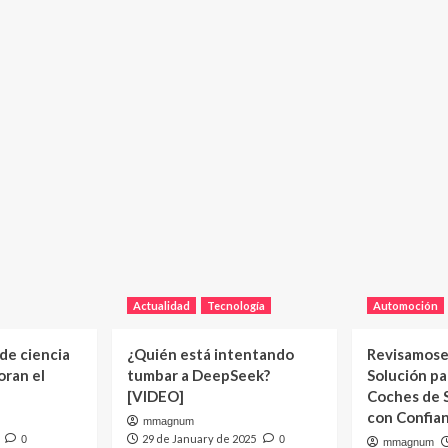
Actualidad
Tecnología
Automoción
 de ciencia
¿Quién está intentando
Revisamose
oran el
tumbar a DeepSeek?
Solución p
[VIDEO]
Coches de
con Confia
mmagnum
29 de January de 2025
0
0
mmagnum