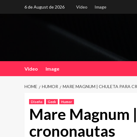
Skip
6 de August de 2026
Video
Image
to
content
Video
Image
HOME
HUMOR
MARE MAGNUM | CHULETA PARA 
Diseño
Geek
Humor
Mare Magnum | 
crononautas