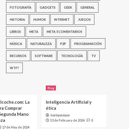
FOTOGRAFÍA
GADGETS
GEEK
GENERAL
HISTORIA
HUMOR
INTERNET
JUEGOS
LIBROS
META
META 5 COMENTARIOS
MÚSICA
NATURALEZA
P2P
PROGRAMACIÓN
RECURSOS
SOFTWARE
TECNOLOGÍA
TV
WTF?
Blog
lcoche.com: La
Inteligencia Artificial y
ara Comprar
ética
 Segunda Mano
marioparaque
nza
13 de February de 2024
0
27 de May de 2024