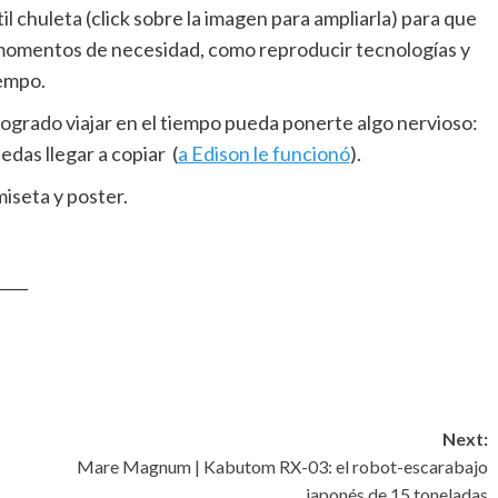
il chuleta (click sobre la imagen para ampliarla) para que
 momentos de necesidad, como reproducir tecnologías y
iempo.
logrado viajar en el tiempo pueda ponerte algo nervioso:
edas llegar a copiar (
a Edison le funcionó
).
iseta y poster.
____
Next:
Mare Magnum | Kabutom RX-03: el robot-escarabajo
japonés de 15 toneladas