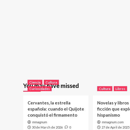
Ciencia
Cultura
You may have missed
Curiosidades
Cultura
Libros
Cervantes, la estrella
Novelas y libros
española: cuando el Quijote
ficción que expl
conquistó el firmamento
hispanismo
mmagnum
mmagnum.com
30 de March de 2026
27 de April de 2025
0