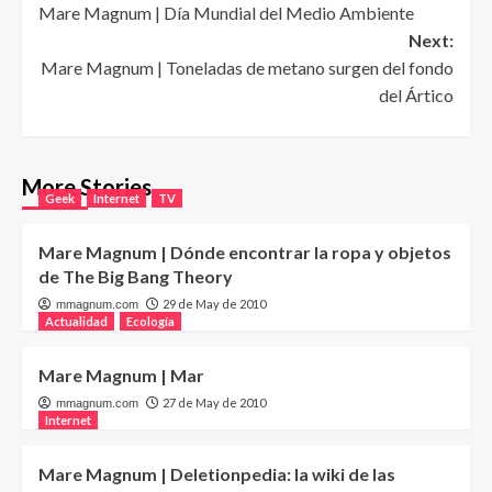
Mare Magnum | Día Mundial del Medio Ambiente
navigation
Next:
Mare Magnum | Toneladas de metano surgen del fondo
del Ártico
More Stories
Geek
Internet
TV
Mare Magnum | Dónde encontrar la ropa y objetos
de The Big Bang Theory
29 de May de 2010
mmagnum.com
Actualidad
Ecología
Mare Magnum | Mar
27 de May de 2010
mmagnum.com
Internet
Mare Magnum | Deletionpedia: la wiki de las