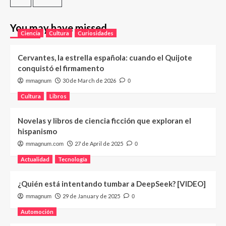
You may have missed
Ciencia
Cultura
Curiosidades
Cervantes, la estrella española: cuando el Quijote
conquistó el firmamento
30 de March de 2026
mmagnum
0
Cultura
Libros
Novelas y libros de ciencia ficción que exploran el
hispanismo
27 de April de 2025
mmagnum.com
0
Actualidad
Tecnología
¿Quién está intentando tumbar a DeepSeek? [VIDEO]
29 de January de 2025
mmagnum
0
Automoción