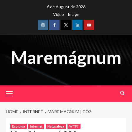
Skip
6 de August de 2026
to
Video
Image
content
Instagram
Facebook
Twitter
Linkedin
Youtube
Maremágnum
Primary
Menu
HOME
INTERNET
MARE MAGNUM | CO2
Ecología
Internet
Naturaleza
WTF?