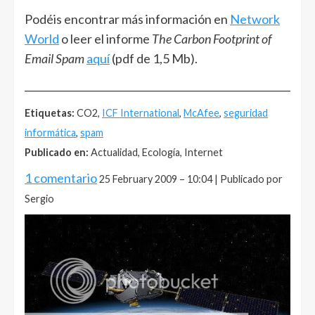
Podéis encontrar más información en
Network
World
o leer el informe
The Carbon Footprint of
Email Spam
aquí
(pdf de 1,5 Mb).
______________________________________________________
Etiquetas:
CO2,
ICF International
,
McAfee
,
seguridad
informática
,
spam
Publicado en:
Actualidad, Ecología, Internet
1 comentario
25 February 2009 – 10:04 | Publicado por
Sergio