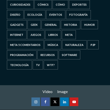
CURIOSIDADES
CÓMICS
CÓMO
DEPORTES
DISEÑO
ECOLOGÍA
EVENTOS
FOTOGRAFÍA
GADGETS
GEEK
GENERAL
HISTORIA
HUMOR
INTERNET
JUEGOS
LIBROS
META
META 5 COMENTARIOS
MÚSICA
NATURALEZA
P2P
PROGRAMACIÓN
RECURSOS
SOFTWARE
TECNOLOGÍA
TV
WTF?
Video
Image
Instagram
Facebook
Twitter
Linkedin
Youtube