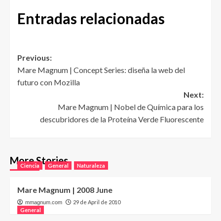
Entradas relacionadas
Post
Previous:
Mare Magnum | Concept Series: diseña la web del
navigation
futuro con Mozilla
Next:
Mare Magnum | Nobel de Química para los
descubridores de la Proteína Verde Fluorescente
More Stories
Ciencia
General
Naturaleza
Mare Magnum | 2008 June
29 de April de 2010
mmagnum.com
General