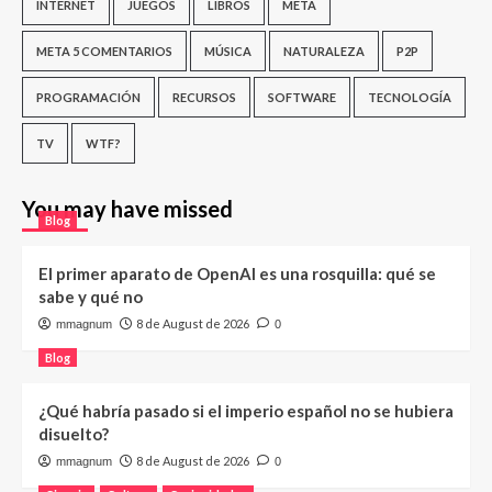
INTERNET
JUEGOS
LIBROS
META
META 5 COMENTARIOS
MÚSICA
NATURALEZA
P2P
PROGRAMACIÓN
RECURSOS
SOFTWARE
TECNOLOGÍA
TV
WTF?
You may have missed
Blog
El primer aparato de OpenAI es una rosquilla: qué se
sabe y qué no
8 de August de 2026
mmagnum
0
Blog
¿Qué habría pasado si el imperio español no se hubiera
disuelto?
8 de August de 2026
mmagnum
0