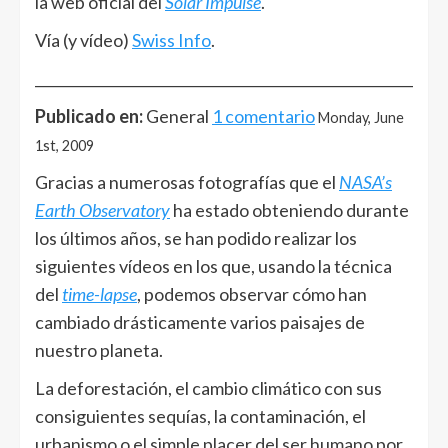
la web oficial del
Solar Impulse
.
Vía (y vídeo)
Swiss Info
.
______________________________________________________
Publicado en:
General
1 comentario
Monday, June
1st, 2009
Gracias a numerosas fotografías que el
NASA’s
Earth Observatory
ha estado obteniendo durante
los últimos años, se han podido realizar los
siguientes vídeos en los que, usando la técnica
del
time-lapse
, podemos observar cómo han
cambiado drásticamente varios paisajes de
nuestro planeta.
La deforestación, el cambio climático con sus
consiguientes sequías, la contaminación, el
urbanismo o el simple placer del ser humano por