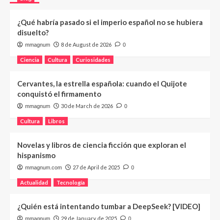
¿Qué habría pasado si el imperio español no se hubiera
disuelto?
8 de August de 2026
mmagnum
0
Ciencia
Cultura
Curiosidades
Cervantes, la estrella española: cuando el Quijote
conquistó el firmamento
30 de March de 2026
mmagnum
0
Cultura
Libros
Novelas y libros de ciencia ficción que exploran el
hispanismo
27 de April de 2025
mmagnum.com
0
Actualidad
Tecnología
¿Quién está intentando tumbar a DeepSeek? [VIDEO]
29 de January de 2025
mmagnum
0