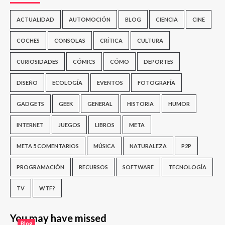
ACTUALIDAD
AUTOMOCIÓN
BLOG
CIENCIA
CINE
COCHES
CONSOLAS
CRÍTICA
CULTURA
CURIOSIDADES
CÓMICS
CÓMO
DEPORTES
DISEÑO
ECOLOGÍA
EVENTOS
FOTOGRAFÍA
GADGETS
GEEK
GENERAL
HISTORIA
HUMOR
INTERNET
JUEGOS
LIBROS
META
META 5 COMENTARIOS
MÚSICA
NATURALEZA
P2P
PROGRAMACIÓN
RECURSOS
SOFTWARE
TECNOLOGÍA
TV
WTF?
You may have missed
Blog