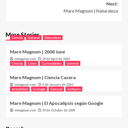
Next:
Mare Magnum | Naturaleza
More Stories
Ciencia
General
Naturaleza
Mare Magnum | 2008 June
29 de April de 2010
mmagnum.com
Ciencia
Cómo
Curiosidades
General
Mare Magnum | Ciencia Casera
9 de January de 2010
mmagnum.com
Actualidad
Ecología
General
Software
Mare Magnum | El Apocalipsis según Google
29 de October de 2009
mmagnum.com