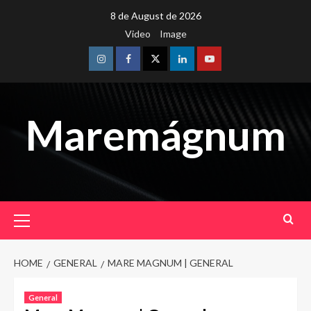
Skip
8 de August de 2026
to
Video
Image
content
Instagram
Facebook
Twitter
Linkedin
Youtube
Maremágnum
Primary
Menu
HOME
GENERAL
MARE MAGNUM | GENERAL
General