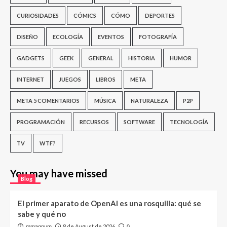
CURIOSIDADES
CÓMICS
CÓMO
DEPORTES
DISEÑO
ECOLOGÍA
EVENTOS
FOTOGRAFÍA
GADGETS
GEEK
GENERAL
HISTORIA
HUMOR
INTERNET
JUEGOS
LIBROS
META
META 5 COMENTARIOS
MÚSICA
NATURALEZA
P2P
PROGRAMACIÓN
RECURSOS
SOFTWARE
TECNOLOGÍA
TV
WTF?
You may have missed
Blog
El primer aparato de OpenAI es una rosquilla: qué se
sabe y qué no
8 de August de 2026
mmagnum
0