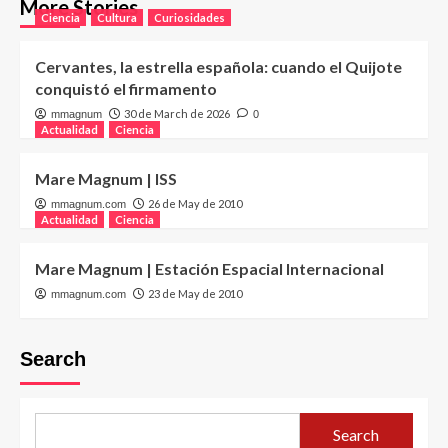
More Stories
Ciencia
Cultura
Curiosidades
Cervantes, la estrella española: cuando el Quijote
conquistó el firmamento
30 de March de 2026
mmagnum
0
Actualidad
Ciencia
Mare Magnum | ISS
26 de May de 2010
mmagnum.com
Actualidad
Ciencia
Mare Magnum | Estación Espacial Internacional
23 de May de 2010
mmagnum.com
Search
Search