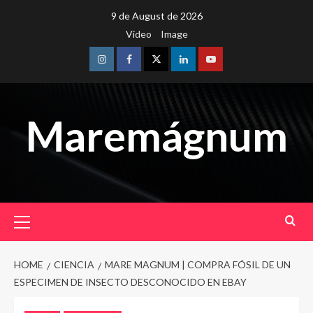
Skip
9 de August de 2026
to
Video
Image
content
Instagram
Facebook
Twitter
Linkedin
Youtube
Maremágnum
Primary
Menu
HOME
CIENCIA
MARE MAGNUM | COMPRA FÓSIL DE UN
ESPECIMEN DE INSECTO DESCONOCIDO EN EBAY