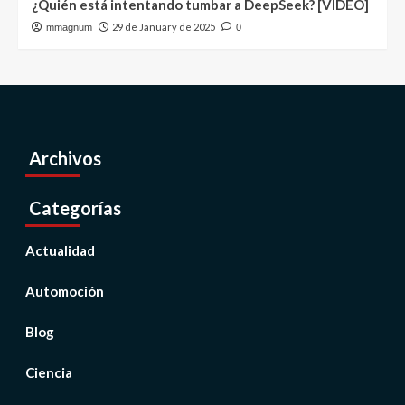
¿Quién está intentando tumbar a DeepSeek? [VIDEO]
29 de January de 2025
mmagnum
0
Archivos
Categorías
Actualidad
Automoción
Blog
Ciencia