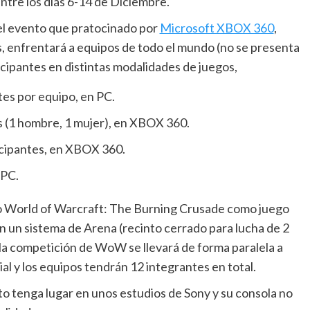
ntre los días 6-14 de Diciembre.
el evento que pratocinado por
Microsoft XBOX 360
,
, enfrentará a equipos de todo el mundo (no se presenta
cipantes en distintas modalidades de juegos,
tes por equipo, en PC.
es (1 hombre, 1 mujer), en XBOX 360.
icipantes, en XBOX 360.
 PC.
o World of Warcraft: The Burning Crusade como juego
en un sistema de Arena (recinto cerrado para lucha de 2
 la competición de WoW se llevará de forma paralela a
al y los equipos tendrán 12 integrantes en total.
o tenga lugar en unos estudios de Sony y su consola no