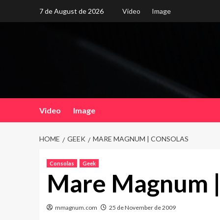
Skip
7 de August de 2026
Video
Image
to
content
Video
Image
HOME
GEEK
MARE MAGNUM | CONSOLAS
Consolas
Geek
Mare Magnum |
mmagnum.com
25 de November de 2009