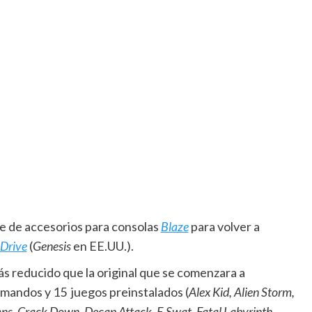
e de accesorios para consolas
Blaze
para volver a
Drive
(
Genesis
en EE.UU.).
s reducido que la original que se comenzara a
 mandos y 15 juegos preinstalados (
Alex Kid, Alien Storm,
ns, Crack Down, Decap Attack, E Swat, Fatal Labyrinth,