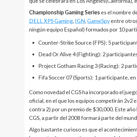
que se celebrará en Los Ángeles(California), e
Championship Gaming Series
es el nombre d
DELL XPS Gaming
,
IGN
,
GameSpy
entre otros
ningún equipo Español) formados por 10 parti
Counter-Strike Source (FPS): 5 participan
Dead Or Alive 4 (Fighting): 2 participant
Project Gotham Racing 3 (Racing): 2 part
Fifa Soccer 07 (Sports): 1 participante, en
Como novedad el CGS ha incorporado el jueg
oficial, en el que los equipos competirán 2v2 
contra 2) por un premio de $30,000. Este año
CGS, a partir del 2008 formará parte del mundi
Algo bastante curioso es que el acontecimient