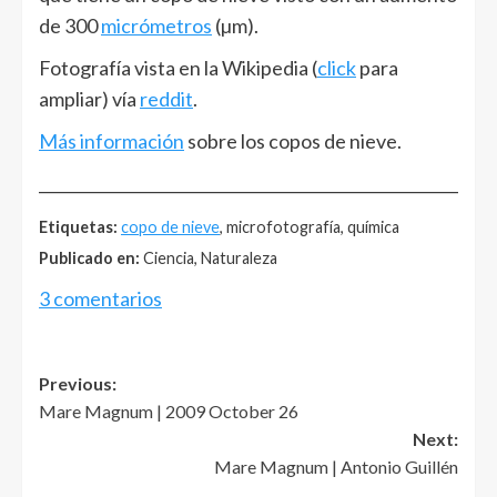
de 300
micrómetros
(µm).
Fotografía vista en la Wikipedia (
click
para
ampliar) vía
reddit
.
Más información
sobre los copos de nieve.
______________________________________________________
Etiquetas:
copo de nieve
, microfotografía, química
Publicado en:
Ciencia, Naturaleza
3 comentarios
Post
Previous:
Mare Magnum | 2009 October 26
navigation
Next:
Mare Magnum | Antonio Guillén