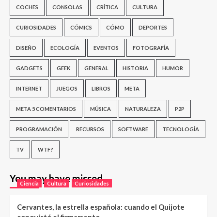
COCHES
CONSOLAS
CRÍTICA
CULTURA
CURIOSIDADES
CÓMICS
CÓMO
DEPORTES
DISEÑO
ECOLOGÍA
EVENTOS
FOTOGRAFÍA
GADGETS
GEEK
GENERAL
HISTORIA
HUMOR
INTERNET
JUEGOS
LIBROS
META
META 5 COMENTARIOS
MÚSICA
NATURALEZA
P2P
PROGRAMACIÓN
RECURSOS
SOFTWARE
TECNOLOGÍA
TV
WTF?
You may have missed
Ciencia
Cultura
Curiosidades
Cervantes, la estrella española: cuando el Quijote
conquistó el firmamento