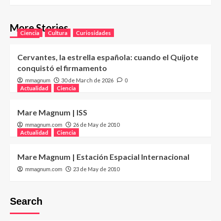
More Stories
Ciencia
Cultura
Curiosidades
Cervantes, la estrella española: cuando el Quijote
conquistó el firmamento
30 de March de 2026
mmagnum
0
Actualidad
Ciencia
Mare Magnum | ISS
26 de May de 2010
mmagnum.com
Actualidad
Ciencia
Mare Magnum | Estación Espacial Internacional
23 de May de 2010
mmagnum.com
Search