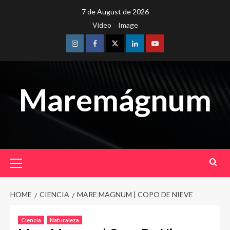
Skip
7 de August de 2026
to
Video
Image
content
Instagram
Facebook
Twitter
Linkedin
Youtube
Maremágnum
Primary
Menu
HOME
CIENCIA
MARE MAGNUM | COPO DE NIEVE
Ciencia
Naturaleza