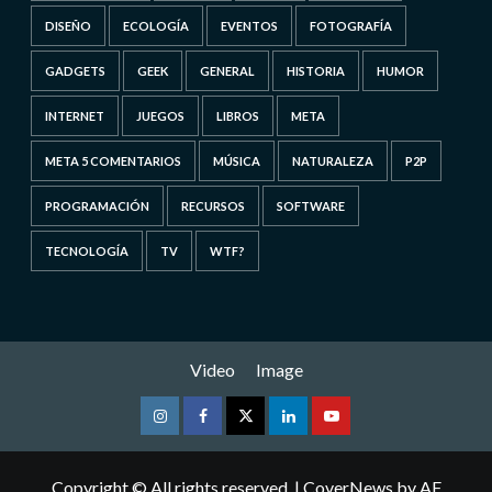
DISEÑO
ECOLOGÍA
EVENTOS
FOTOGRAFÍA
GADGETS
GEEK
GENERAL
HISTORIA
HUMOR
INTERNET
JUEGOS
LIBROS
META
META 5 COMENTARIOS
MÚSICA
NATURALEZA
P2P
PROGRAMACIÓN
RECURSOS
SOFTWARE
TECNOLOGÍA
TV
WTF?
Video
Image
Instagram
Facebook
Twitter
Linkedin
Youtube
Copyright © All rights reserved.
|
CoverNews
by AF