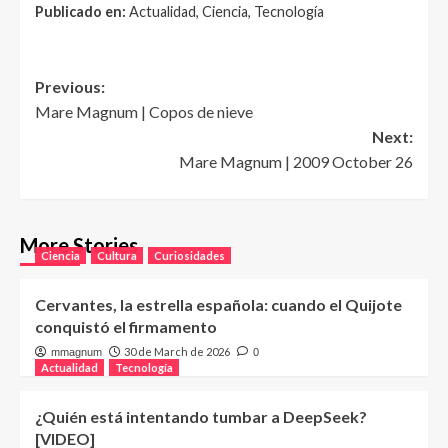
Publicado en:
Actualidad, Ciencia, Tecnología
Post
Previous:
Mare Magnum | Copos de nieve
navigation
Next:
Mare Magnum | 2009 October 26
More Stories
Ciencia
Cultura
Curiosidades
Cervantes, la estrella española: cuando el Quijote
conquistó el firmamento
30 de March de 2026
mmagnum
0
Actualidad
Tecnología
¿Quién está intentando tumbar a DeepSeek?
[VIDEO]