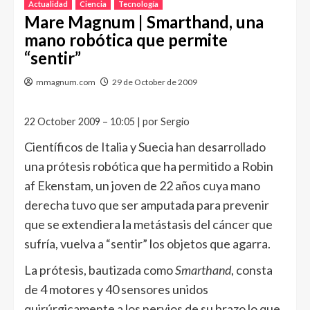
Actualidad
Ciencia
Tecnología
Mare Magnum | Smarthand, una
mano robótica que permite
“sentir”
mmagnum.com
29 de October de 2009
22 October 2009 – 10:05 | por Sergio
Científicos de Italia y Suecia han desarrollado
una prótesis robótica que ha permitido a Robin
af Ekenstam, un joven de 22 años cuya mano
derecha tuvo que ser amputada para prevenir
que se extendiera la metástasis del cáncer que
sufría, vuelva a “sentir” los objetos que agarra.
La prótesis, bautizada como
Smarthand
, consta
de 4 motores y 40 sensores unidos
quirúrgicamente a los nervios de su brazo lo que