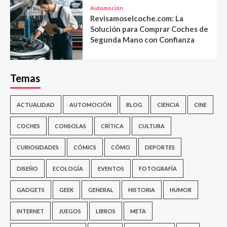
Automoción
Revisamoselcoche.com: La
Solución para Comprar Coches de
Segunda Mano con Confianza
Temas
ACTUALIDAD
AUTOMOCIÓN
BLOG
CIENCIA
CINE
COCHES
CONSOLAS
CRÍTICA
CULTURA
CURIOSIDADES
CÓMICS
CÓMO
DEPORTES
DISEÑO
ECOLOGÍA
EVENTOS
FOTOGRAFÍA
GADGETS
GEEK
GENERAL
HISTORIA
HUMOR
INTERNET
JUEGOS
LIBROS
META