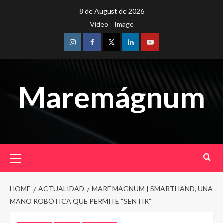
Skip
8 de August de 2026
to
Video
Image
content
Instagram
Facebook
Twitter
Linkedin
Youtube
Maremágnum
Primary
Menu
HOME
ACTUALIDAD
MARE MAGNUM | SMARTHAND, UNA
MANO ROBÓTICA QUE PERMITE “SENTIR”