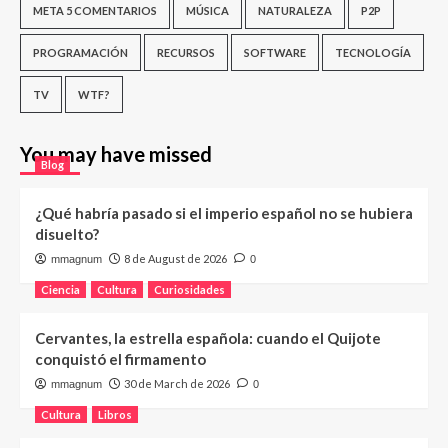
META 5 COMENTARIOS
MÚSICA
NATURALEZA
P2P
PROGRAMACIÓN
RECURSOS
SOFTWARE
TECNOLOGÍA
TV
WTF?
You may have missed
Blog
¿Qué habría pasado si el imperio español no se hubiera
disuelto?
8 de August de 2026
mmagnum
0
Ciencia
Cultura
Curiosidades
Cervantes, la estrella española: cuando el Quijote
conquistó el firmamento
30 de March de 2026
mmagnum
0
Cultura
Libros