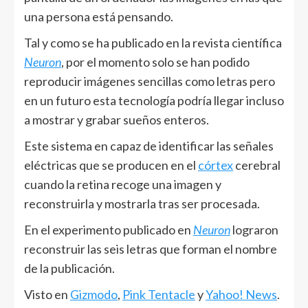
una persona está pensando.
Tal y como se ha publicado en la revista científica
Neuron
, por el momento solo se han podido
reproducir imágenes sencillas como letras pero
en un futuro esta tecnología podría llegar incluso
a mostrar y grabar sueños enteros.
Este sistema en capaz de identificar las señales
eléctricas que se producen en el
córtex
cerebral
cuando la retina recoge una imagen y
reconstruirla y mostrarla tras ser procesada.
En el experimento publicado en
Neuron
lograron
reconstruir las seis letras que forman el nombre
de la publicación.
Visto en
Gizmodo
,
Pink Tentacle
y
Yahoo! News
.