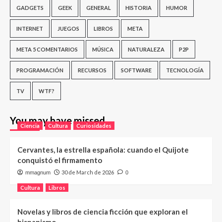
GADGETS
GEEK
GENERAL
HISTORIA
HUMOR
INTERNET
JUEGOS
LIBROS
META
META 5 COMENTARIOS
MÚSICA
NATURALEZA
P2P
PROGRAMACIÓN
RECURSOS
SOFTWARE
TECNOLOGÍA
TV
WTF?
You may have missed
Ciencia
Cultura
Curiosidades
Cervantes, la estrella española: cuando el Quijote
conquistó el firmamento
30 de March de 2026
mmagnum
0
Cultura
Libros
Novelas y libros de ciencia ficción que exploran el
hispanismo