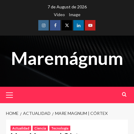
Skip
7 de August de 2026
to
Video
Image
content
Instagram
Facebook
Twitter
Linkedin
Youtube
Maremágnum
Primary
Menu
HOME
ACTUALIDAD
MARE MAGNUM | CÓRTEX
Actualidad
Ciencia
Tecnología