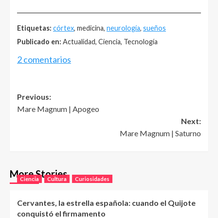
______________________________________________________
Etiquetas:
córtex
, medicina,
neurología
,
sueños
Publicado en:
Actualidad, Ciencia, Tecnología
2 comentarios
Post
Previous:
Mare Magnum | Apogeo
navigation
Next:
Mare Magnum | Saturno
More Stories
Ciencia
Cultura
Curiosidades
Cervantes, la estrella española: cuando el Quijote
conquistó el firmamento