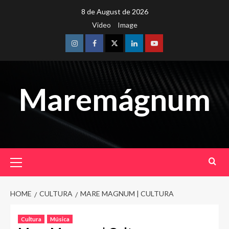
Skip
8 de August de 2026
to
Video
Image
content
Instagram
Facebook
Twitter
Linkedin
Youtube
Maremágnum
Primary
Menu
HOME
CULTURA
MARE MAGNUM | CULTURA
Cultura
Música