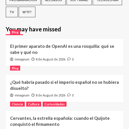
TV
WTF?
You may have missed
Blog
El primer aparato de OpenAI es una rosquilla: qué se
sabe y qué no
8 de August de 2026
mmagnum
0
Blog
¿Qué habría pasado si el imperio español no se hubiera
disuelto?
8 de August de 2026
mmagnum
0
Ciencia
Cultura
Curiosidades
Cervantes, la estrella española: cuando el Quijote
conquistó el firmamento