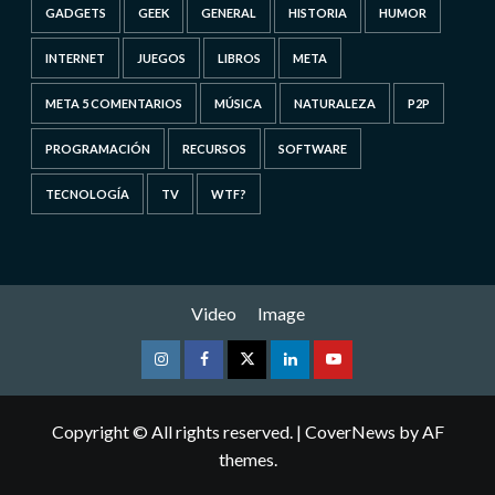
GADGETS
GEEK
GENERAL
HISTORIA
HUMOR
INTERNET
JUEGOS
LIBROS
META
META 5 COMENTARIOS
MÚSICA
NATURALEZA
P2P
PROGRAMACIÓN
RECURSOS
SOFTWARE
TECNOLOGÍA
TV
WTF?
Video
Image
Instagram
Facebook
Twitter
Linkedin
Youtube
Copyright © All rights reserved.
|
CoverNews
by AF
themes.