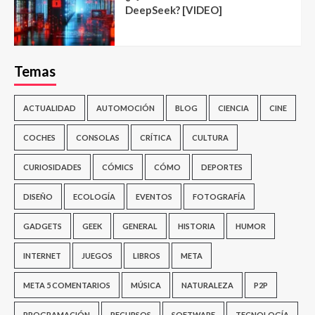
DeepSeek? [VIDEO]
Temas
ACTUALIDAD
AUTOMOCIÓN
BLOG
CIENCIA
CINE
COCHES
CONSOLAS
CRÍTICA
CULTURA
CURIOSIDADES
CÓMICS
CÓMO
DEPORTES
DISEÑO
ECOLOGÍA
EVENTOS
FOTOGRAFÍA
GADGETS
GEEK
GENERAL
HISTORIA
HUMOR
INTERNET
JUEGOS
LIBROS
META
META 5 COMENTARIOS
MÚSICA
NATURALEZA
P2P
PROGRAMACIÓN
RECURSOS
SOFTWARE
TECNOLOGÍA