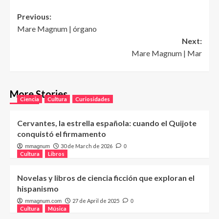
Post
Previous:
Mare Magnum | órgano
navigation
Next:
Mare Magnum | Mar
More Stories
Ciencia
Cultura
Curiosidades
Cervantes, la estrella española: cuando el Quijote
conquistó el firmamento
30 de March de 2026
mmagnum
0
Cultura
Libros
Novelas y libros de ciencia ficción que exploran el
hispanismo
27 de April de 2025
mmagnum.com
0
Cultura
Música