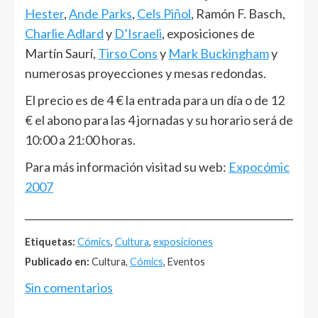
Hester
,
Ande Parks
,
Cels Piñol
, Ramón F. Basch,
Charlie Adlard
y
D’Israeli
, exposiciones de
Martín Saurí,
Tirso Cons
y
Mark Buckingham
y
numerosas proyecciones y mesas redondas.
El precio es de 4 € la entrada para un día o de 12
€ el abono para las 4 jornadas y su horario será de
10:00 a 21:00 horas.
Para más información visitad su web:
Expocómic
2007
______________________________________________________
Etiquetas:
Cómics
,
Cultura
,
exposiciones
Publicado en:
Cultura,
Cómics
, Eventos
Sin comentarios