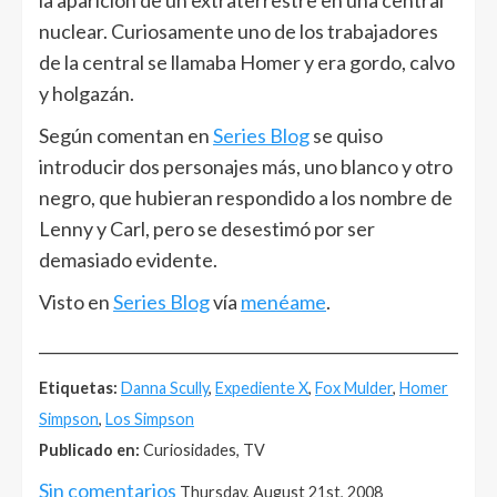
la aparición de un extraterrestre en una central
nuclear. Curiosamente uno de los trabajadores
de la central se llamaba Homer y era gordo, calvo
y holgazán.
Según comentan en
Series Blog
se quiso
introducir dos personajes más, uno blanco y otro
negro, que hubieran respondido a los nombre de
Lenny y Carl, pero se desestimó por ser
demasiado evidente.
Visto en
Series Blog
vía
menéame
.
______________________________________________________
Etiquetas:
Danna Scully
,
Expediente X
,
Fox Mulder
,
Homer
Simpson
,
Los Simpson
Publicado en:
Curiosidades, TV
Sin comentarios
Thursday, August 21st, 2008