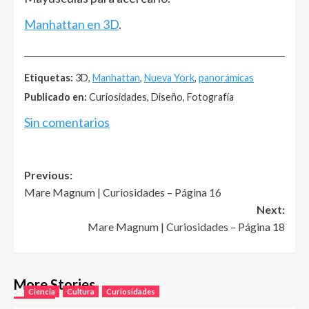
Manhattan en 3D
.
______________________________________________________
Etiquetas:
3D,
Manhattan
,
Nueva York
,
panorámicas
Publicado en:
Curiosidades, Diseño, Fotografía
Sin comentarios
Post
Previous:
Mare Magnum | Curiosidades – Página 16
navigation
Next:
Mare Magnum | Curiosidades – Página 18
More Stories
Ciencia
Cultura
Curiosidades