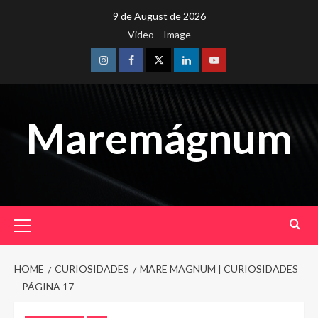
Skip
9 de August de 2026
to
Video
Image
content
Instagram
Facebook
Twitter
Linkedin
Youtube
Maremágnum
Primary
Menu
HOME
CURIOSIDADES
MARE MAGNUM | CURIOSIDADES
– PÁGINA 17