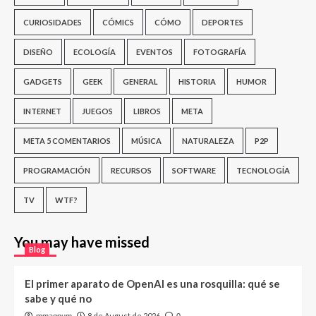
CURIOSIDADES
CÓMICS
CÓMO
DEPORTES
DISEÑO
ECOLOGÍA
EVENTOS
FOTOGRAFÍA
GADGETS
GEEK
GENERAL
HISTORIA
HUMOR
INTERNET
JUEGOS
LIBROS
META
META 5 COMENTARIOS
MÚSICA
NATURALEZA
P2P
PROGRAMACIÓN
RECURSOS
SOFTWARE
TECNOLOGÍA
TV
WTF?
You may have missed
Blog
El primer aparato de OpenAI es una rosquilla: qué se
sabe y qué no
8 de August de 2026