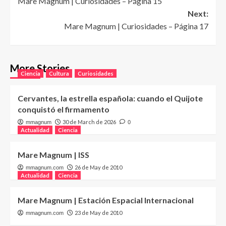
Mare Magnum | Curiosidades – Página 15
navigation
Next:
Mare Magnum | Curiosidades – Página 17
More Stories
Ciencia
Cultura
Curiosidades
Cervantes, la estrella española: cuando el Quijote
conquistó el firmamento
30 de March de 2026
mmagnum
0
Actualidad
Ciencia
Mare Magnum | ISS
26 de May de 2010
mmagnum.com
Actualidad
Ciencia
Mare Magnum | Estación Espacial Internacional
23 de May de 2010
mmagnum.com