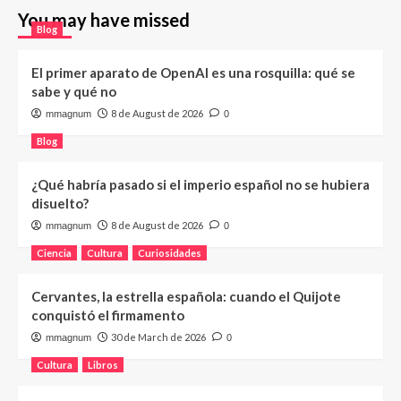
You may have missed
Blog
El primer aparato de OpenAI es una rosquilla: qué se
sabe y qué no
8 de August de 2026
mmagnum
0
Blog
¿Qué habría pasado si el imperio español no se hubiera
disuelto?
8 de August de 2026
mmagnum
0
Ciencia
Cultura
Curiosidades
Cervantes, la estrella española: cuando el Quijote
conquistó el firmamento
30 de March de 2026
mmagnum
0
Cultura
Libros