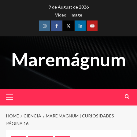
Skip
9 de August de 2026
to
Video
Image
content
Instagram
Facebook
Twitter
Linkedin
Youtube
Maremágnum
Primary
Menu
HOME
CIENCIA
MARE MAGNUM | CURIOSIDADES –
PÁGINA 16