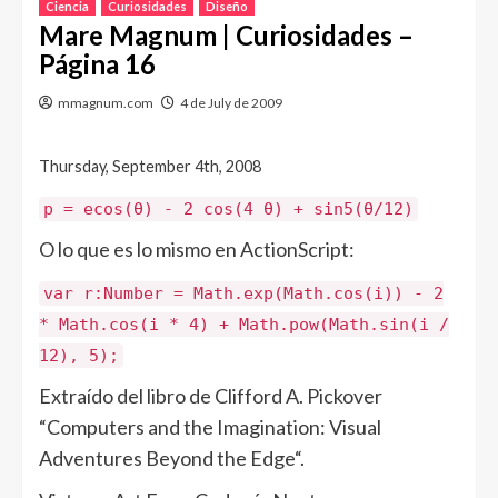
Ciencia
Curiosidades
Diseño
Mare Magnum | Curiosidades –
Página 16
mmagnum.com
4 de July de 2009
Thursday, September 4th, 2008
p = ecos(θ) - 2 cos(4 θ) + sin5(θ/12)
O lo que es lo mismo en ActionScript:
var r:Number = Math.exp(Math.cos(i)) - 2
* Math.cos(i * 4) + Math.pow(Math.sin(i /
12), 5);
Extraído del libro de Clifford A. Pickover
“Computers and the Imagination: Visual
Adventures Beyond the Edge“.