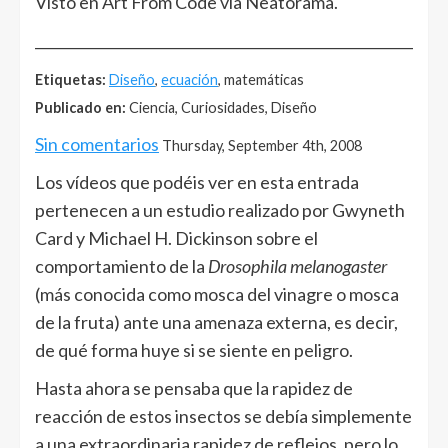
Visto en Art From Code vía Neatorama.
______________________________________________________
Etiquetas:
Diseño
,
ecuación
, matemáticas
Publicado en:
Ciencia, Curiosidades, Diseño
Sin comentarios
Thursday, September 4th, 2008
Los vídeos que podéis ver en esta entrada
pertenecen a un estudio realizado por Gwyneth
Card y Michael H. Dickinson sobre el
comportamiento de la
Drosophila melanogaster
(más conocida como mosca del vinagre o mosca
de la fruta) ante una amenaza externa, es decir,
de qué forma huye si se siente en peligro.
Hasta ahora se pensaba que la rapidez de
reacción de estos insectos se debía simplemente
a una extraordinaria rapidez de reflejos, pero lo