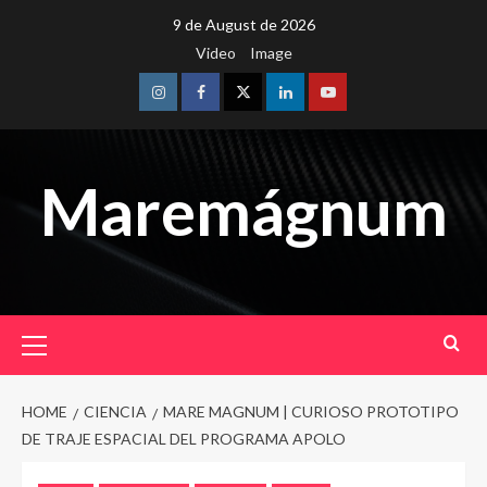
Skip
9 de August de 2026
to
Video
Image
content
Instagram
Facebook
Twitter
Linkedin
Youtube
Maremágnum
Primary
Menu
HOME
CIENCIA
MARE MAGNUM | CURIOSO PROTOTIPO
DE TRAJE ESPACIAL DEL PROGRAMA APOLO