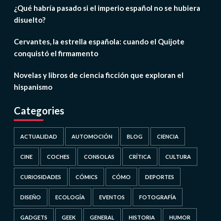
¿Qué habría pasado si el imperio español no se hubiera
disuelto?
Cervantes, la estrella española: cuando el Quijote
conquistó el firmamento
Novelas y libros de ciencia ficción que exploran el
hispanismo
Categories
ACTUALIDAD
AUTOMOCIÓN
BLOG
CIENCIA
CINE
COCHES
CONSOLAS
CRÍTICA
CULTURA
CURIOSIDADES
CÓMICS
CÓMO
DEPORTES
DISEÑO
ECOLOGÍA
EVENTOS
FOTOGRAFÍA
GADGETS
GEEK
GENERAL
HISTORIA
HUMOR