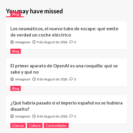
You may have missed
Blog
Los neumáticos, el nuevo tubo de escape: qué emite
de verdad un coche eléctrico
9 de August de 2026
mmagnum
0
Blog
El primer aparato de OpenAI es una rosquilla: qué se
sabe y qué no
8 de August de 2026
mmagnum
0
Blog
¿Qué habría pasado si el imperio español no se hubiera
disuelto?
8 de August de 2026
mmagnum
0
Ciencia
Cultura
Curiosidades