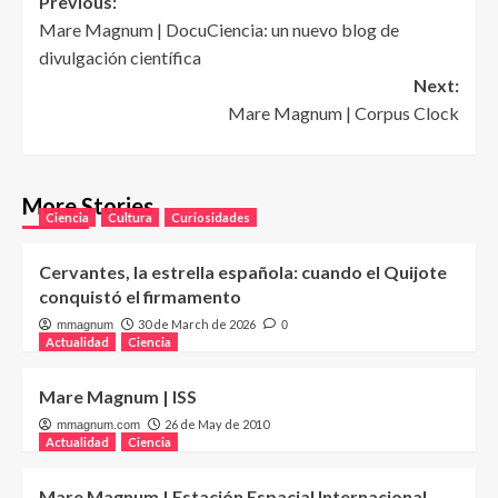
Post
Previous:
Mare Magnum | DocuCiencia: un nuevo blog de
navigation
divulgación científica
Next:
Mare Magnum | Corpus Clock
More Stories
Ciencia
Cultura
Curiosidades
Cervantes, la estrella española: cuando el Quijote
conquistó el firmamento
30 de March de 2026
mmagnum
0
Actualidad
Ciencia
Mare Magnum | ISS
26 de May de 2010
mmagnum.com
Actualidad
Ciencia
Mare Magnum | Estación Espacial Internacional