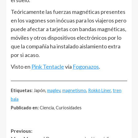
el suelo.
Teóricamente las fuerzas magnéticas presentes
en los vagones son inócuas para los viajeros pero
puede afectar a tarjetas con bandas magnéticas,
móviles y otros dispositivos electrónicos por lo
que la compañía ha instalado aislamiento extra
por si acaso.
Visto en
Pink Tentacle
vía
Fogonazos
.
______________________________________________________
Etiquetas:
Japón,
maglev
,
magnetismo
,
Rokkō Liner
,
tren
bala
Publicado en:
Ciencia, Curiosidades
Post
Previous: