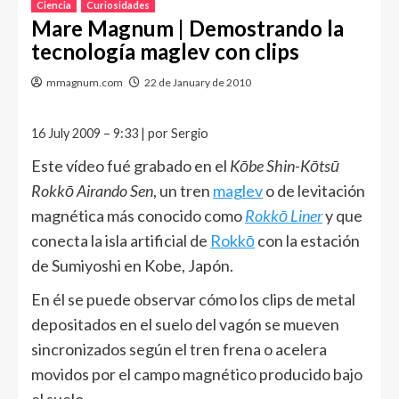
Ciencia
Curiosidades
Mare Magnum | Demostrando la
tecnología maglev con clips
mmagnum.com
22 de January de 2010
16 July 2009 – 9:33 | por Sergio
Este vídeo fué grabado en el
Kōbe Shin-Kōtsū
Rokkō Airando Sen
, un tren
maglev
o de levitación
magnética más conocido como
Rokk
ō
Liner
y que
conecta la isla artificial de
Rokkō
con la estación
de Sumiyoshi en Kobe, Japón.
En él se puede observar cómo los clips de metal
depositados en el suelo del vagón se mueven
sincronizados según el tren frena o acelera
movidos por el campo magnético producido bajo