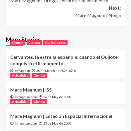
Mare Magnum | Drogas con prescripción médica
navigation
Next:
Mare Magnum | Nonja
More Stories
Ciencia
Cultura
Curiosidades
Cervantes, la estrella española: cuando el Quijote
conquistó el firmamento
30 de March de 2026
mmagnum
0
Actualidad
Ciencia
Mare Magnum | ISS
26 de May de 2010
mmagnum.com
Actualidad
Ciencia
Mare Magnum | Estación Espacial Internacional
23 de May de 2010
mmagnum.com