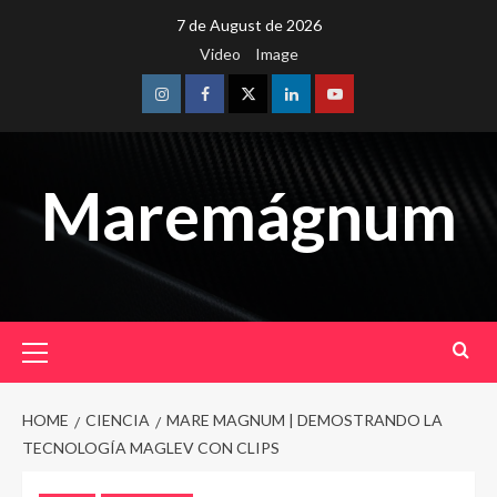
Skip
7 de August de 2026
to
Video
Image
content
Instagram
Facebook
Twitter
Linkedin
Youtube
Maremágnum
Primary
Menu
HOME
CIENCIA
MARE MAGNUM | DEMOSTRANDO LA
TECNOLOGÍA MAGLEV CON CLIPS