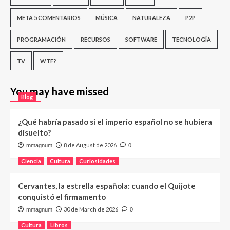
META 5 COMENTARIOS
MÚSICA
NATURALEZA
P2P
PROGRAMACIÓN
RECURSOS
SOFTWARE
TECNOLOGÍA
TV
WTF?
You may have missed
Blog
¿Qué habría pasado si el imperio español no se hubiera
disuelto?
8 de August de 2026
mmagnum
0
Ciencia
Cultura
Curiosidades
Cervantes, la estrella española: cuando el Quijote
conquistó el firmamento
30 de March de 2026
mmagnum
0
Cultura
Libros