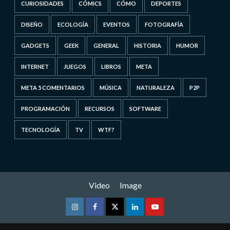
CURIOSIDADES
CÓMICS
CÓMO
DEPORTES
DISEÑO
ECOLOGÍA
EVENTOS
FOTOGRAFÍA
GADGETS
GEEK
GENERAL
HISTORIA
HUMOR
INTERNET
JUEGOS
LIBROS
META
META 5 COMENTARIOS
MÚSICA
NATURALEZA
P2P
PROGRAMACIÓN
RECURSOS
SOFTWARE
TECNOLOGÍA
TV
WTF?
Video
Image
Instagram
Facebook
Twitter
Linkedin
Youtube