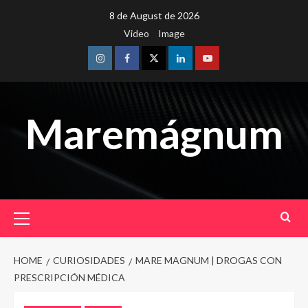
Skip
8 de August de 2026
to
Video
Image
content
Instagram
Facebook
Twitter
Linkedin
Youtube
Maremágnum
Primary
Menu
HOME
CURIOSIDADES
MARE MAGNUM | DROGAS CON
PRESCRIPCIÓN MÉDICA