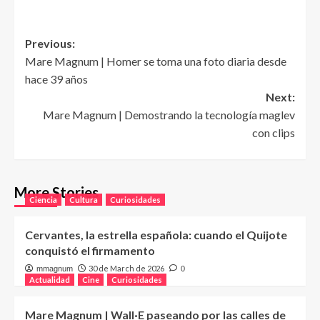
Post
Previous:
Mare Magnum | Homer se toma una foto diaria desde
navigation
hace 39 años
Next:
Mare Magnum | Demostrando la tecnología maglev
con clips
More Stories
Ciencia
Cultura
Curiosidades
Cervantes, la estrella española: cuando el Quijote
conquistó el firmamento
30 de March de 2026
mmagnum
0
Actualidad
Cine
Curiosidades
Mare Magnum | Wall·E paseando por las calles de