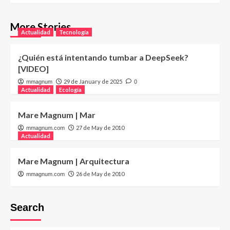
More Stories
Actualidad
Tecnología
¿Quién está intentando tumbar a DeepSeek?
[VIDEO]
29 de January de 2025
mmagnum
0
Actualidad
Ecología
Mare Magnum | Mar
27 de May de 2010
mmagnum.com
Actualidad
Mare Magnum | Arquitectura
26 de May de 2010
mmagnum.com
Search