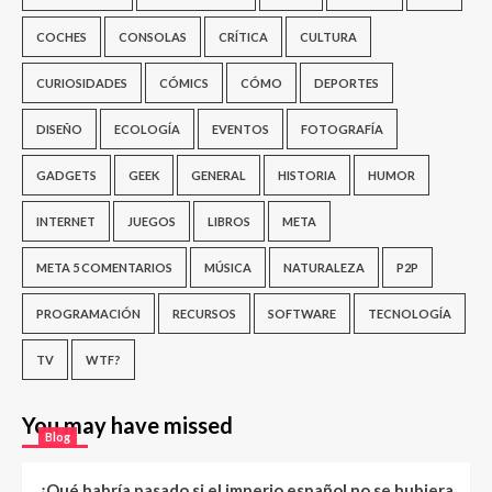
COCHES
CONSOLAS
CRÍTICA
CULTURA
CURIOSIDADES
CÓMICS
CÓMO
DEPORTES
DISEÑO
ECOLOGÍA
EVENTOS
FOTOGRAFÍA
GADGETS
GEEK
GENERAL
HISTORIA
HUMOR
INTERNET
JUEGOS
LIBROS
META
META 5 COMENTARIOS
MÚSICA
NATURALEZA
P2P
PROGRAMACIÓN
RECURSOS
SOFTWARE
TECNOLOGÍA
TV
WTF?
You may have missed
Blog
¿Qué habría pasado si el imperio español no se hubiera