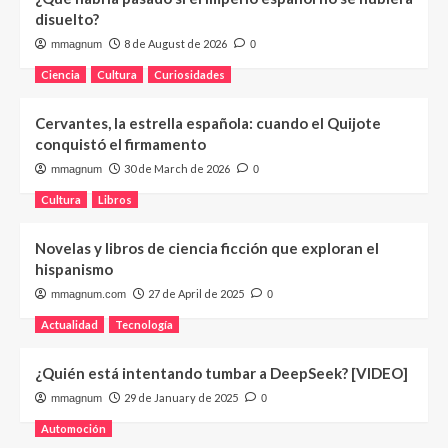
disuelto?
8 de August de 2026
mmagnum
0
Ciencia
Cultura
Curiosidades
Cervantes, la estrella española: cuando el Quijote
conquistó el firmamento
30 de March de 2026
mmagnum
0
Cultura
Libros
Novelas y libros de ciencia ficción que exploran el
hispanismo
27 de April de 2025
mmagnum.com
0
Actualidad
Tecnología
¿Quién está intentando tumbar a DeepSeek? [VIDEO]
29 de January de 2025
mmagnum
0
Automoción