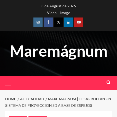
Skip
8 de August de 2026
to
Video
Image
content
Instagram
Facebook
Twitter
Linkedin
Youtube
Maremágnum
Primary
Menu
HOME
ACTUALIDAD
MARE MAGNUM | DESARROLLAN UN
SISTEMA DE PROYECCIÓN 3D A BASE DE ESPEJOS