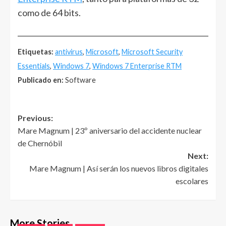
como de 64 bits.
______________________________________________________
Etiquetas:
antivirus
,
Microsoft
,
Microsoft Security
Essentials
,
Windows 7
,
Windows 7 Enterprise RTM
Publicado en:
Software
Post
Previous:
Mare Magnum | 23º aniversario del accidente nuclear
navigation
de Chernóbil
Next:
Mare Magnum | Así serán los nuevos libros digitales
escolares
More Stories