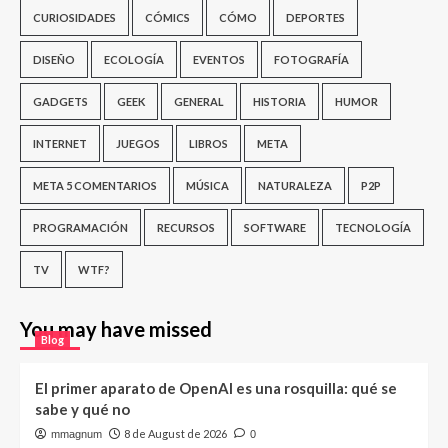
CURIOSIDADES
CÓMICS
CÓMO
DEPORTES
DISEÑO
ECOLOGÍA
EVENTOS
FOTOGRAFÍA
GADGETS
GEEK
GENERAL
HISTORIA
HUMOR
INTERNET
JUEGOS
LIBROS
META
META 5 COMENTARIOS
MÚSICA
NATURALEZA
P2P
PROGRAMACIÓN
RECURSOS
SOFTWARE
TECNOLOGÍA
TV
WTF?
You may have missed
Blog
El primer aparato de OpenAI es una rosquilla: qué se
sabe y qué no
8 de August de 2026
mmagnum
0