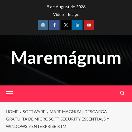
Skip
9 de August de 2026
to
Video
Image
content
Instagram
Facebook
Twitter
Linkedin
Youtube
Maremágnum
Primary
Menu
HOME
SOFTWARE
MARE MAGNUM | DESCARGA
GRATUITA DE MICROSOFT SECURITY ESSENTIALS Y
WINDOWS 7 ENTERPRISE RTM