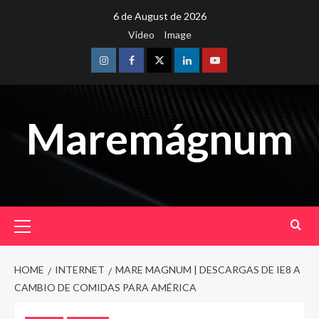
Skip
6 de August de 2026
to
Video
Image
content
Instagram
Facebook
Twitter
Linkedin
Youtube
Maremágnum
Primary
Menu
HOME
INTERNET
MARE MAGNUM | DESCARGAS DE IE8 A
CAMBIO DE COMIDAS PARA AMÉRICA