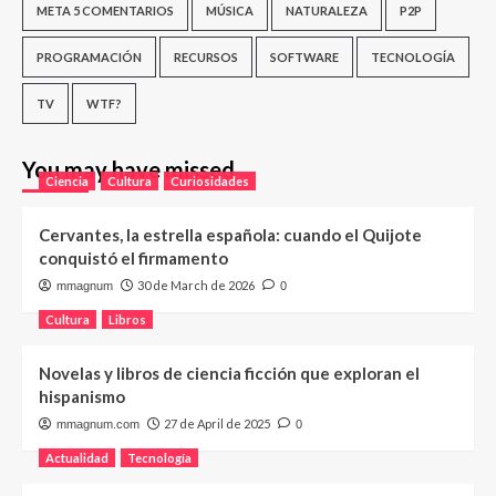
META 5 COMENTARIOS
MÚSICA
NATURALEZA
P2P
PROGRAMACIÓN
RECURSOS
SOFTWARE
TECNOLOGÍA
TV
WTF?
You may have missed
Ciencia
Cultura
Curiosidades
Cervantes, la estrella española: cuando el Quijote
conquistó el firmamento
30 de March de 2026
mmagnum
0
Cultura
Libros
Novelas y libros de ciencia ficción que exploran el
hispanismo
27 de April de 2025
mmagnum.com
0
Actualidad
Tecnología