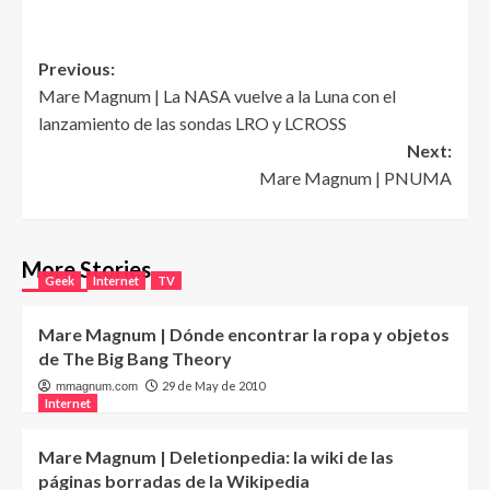
Post
Previous:
Mare Magnum | La NASA vuelve a la Luna con el
navigation
lanzamiento de las sondas LRO y LCROSS
Next:
Mare Magnum | PNUMA
More Stories
Geek
Internet
TV
Mare Magnum | Dónde encontrar la ropa y objetos
de The Big Bang Theory
29 de May de 2010
mmagnum.com
Internet
Mare Magnum | Deletionpedia: la wiki de las
páginas borradas de la Wikipedia