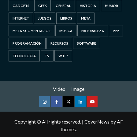
GADGETS
GEEK
GENERAL
HISTORIA
HUMOR
INTERNET
JUEGOS
LIBROS
META
META 5 COMENTARIOS
MÚSICA
NATURALEZA
P2P
PROGRAMACIÓN
RECURSOS
SOFTWARE
TECNOLOGÍA
TV
WTF?
Video
Image
Instagram
Facebook
Twitter
Linkedin
Youtube
Copyright © All rights reserved.
|
CoverNews
by AF
themes.