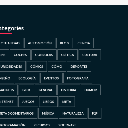
ategories
ACTUALIDAD
AUTOMOCIÓN
BLOG
CIENCIA
CINE
COCHES
CONSOLAS
CRÍTICA
CULTURA
CURIOSIDADES
CÓMICS
CÓMO
DEPORTES
DISEÑO
ECOLOGÍA
EVENTOS
FOTOGRAFÍA
GADGETS
GEEK
GENERAL
HISTORIA
HUMOR
INTERNET
JUEGOS
LIBROS
META
META 5 COMENTARIOS
MÚSICA
NATURALEZA
P2P
PROGRAMACIÓN
RECURSOS
SOFTWARE