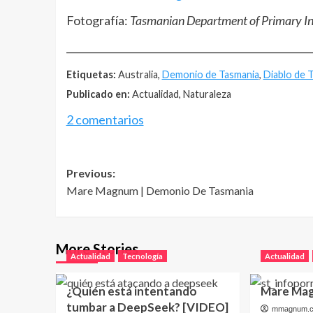
Fotografía:
Tasmanian Department of Primary In
__________________________________________________
Etiquetas:
Australia,
Demonio de Tasmania
,
Diablo de 
Publicado en:
Actualidad, Naturaleza
2 comentarios
Post
Previous:
Mare Magnum | Demonio De Tasmania
navigation
More Stories
Actualidad
Tecnología
Actualidad
¿Quién está intentando
Mare Mag
tumbar a DeepSeek? [VIDEO]
mmagnum.