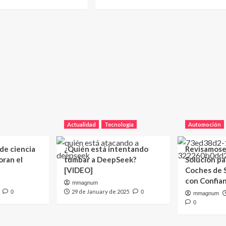
Actualidad
Tecnología
Automoción
 de ciencia
¿Quién está intentando
Revisamose
oran el
tumbar a DeepSeek?
Solución p
[VIDEO]
Coches de
con Confia
mmagnum
29 de January de 2025
0
0
mmagnum
0