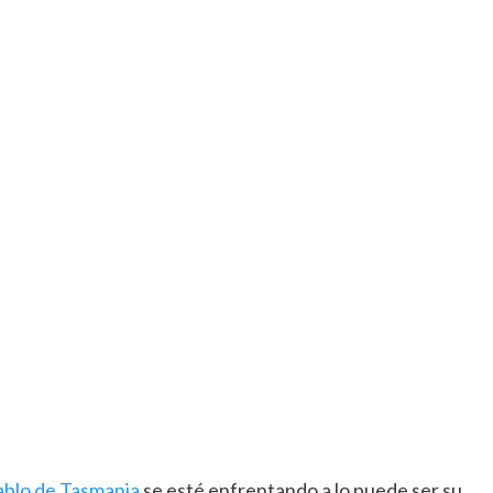
ablo de Tasmania
se esté enfrentando a lo puede ser su