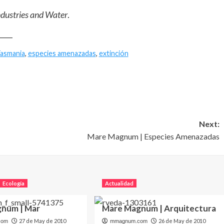
dustries and Water
.
____
Tasmania
,
especies amenazadas
,
extinción
Next:
Mare Magnum | Especies Amenazadas
Ecología
Actualidad
num | Mar
Mare Magnum | Arquitectura
27 de May de 2010
26 de May de 2010
com
mmagnum.com