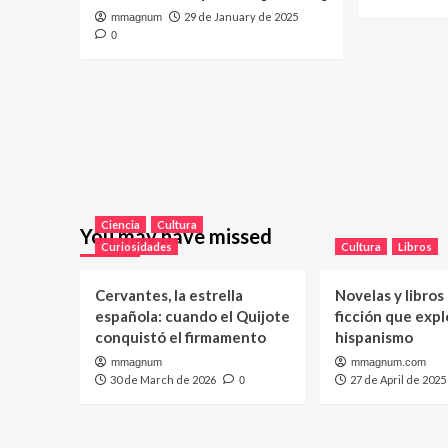
29 de January de 2025
mmagnum
0
Ciencia
Cultura
You may have missed
Curiosidades
Cultura
Libros
Cervantes, la estrella
Novelas y libros
española: cuando el Quijote
ficción que expl
conquistó el firmamento
hispanismo
mmagnum
mmagnum.com
30 de March de 2026
27 de April de 2025
0