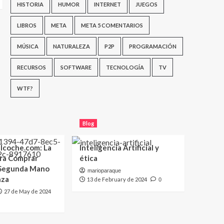
HISTORIA
HUMOR
INTERNET
JUEGOS
LIBROS
META
META 5 COMENTARIOS
MÚSICA
NATURALEZA
P2P
PROGRAMACIÓN
RECURSOS
SOFTWARE
TECNOLOGÍA
TV
WTF?
Blog
lcoche.com: La
Inteligencia Artificial y
ara Comprar
ética
 Segunda Mano
marioparaque
nza
13 de February de 2024
0
27 de May de 2024