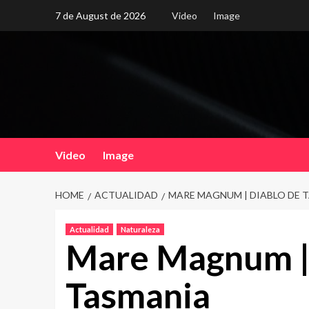
Skip
7 de August de 2026
Video
Image
to
content
Video
Image
HOME
ACTUALIDAD
MARE MAGNUM | DIABLO DE 
Actualidad
Naturaleza
Mare Magnum |
Tasmania