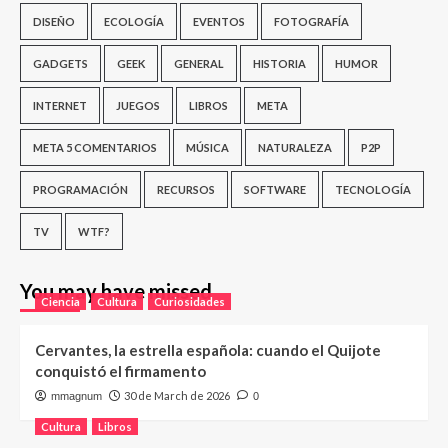
DISEÑO
ECOLOGÍA
EVENTOS
FOTOGRAFÍA
GADGETS
GEEK
GENERAL
HISTORIA
HUMOR
INTERNET
JUEGOS
LIBROS
META
META 5 COMENTARIOS
MÚSICA
NATURALEZA
P2P
PROGRAMACIÓN
RECURSOS
SOFTWARE
TECNOLOGÍA
TV
WTF?
You may have missed
Ciencia
Cultura
Curiosidades
Cervantes, la estrella española: cuando el Quijote
conquistó el firmamento
30 de March de 2026
mmagnum
0
Cultura
Libros