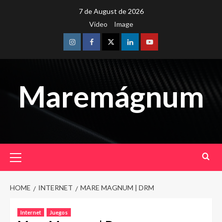
Skip
7 de August de 2026
to
Video
Image
content
Instagram
Facebook
Twitter
Linkedin
Youtube
Maremágnum
Primary
Menu
HOME
INTERNET
MARE MAGNUM | DRM
Internet
Juegos