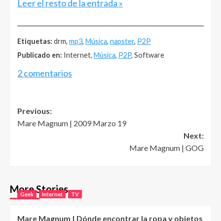
Leer el resto de la entrada »
______________________________________________________
Etiquetas:
drm,
mp3
,
Música
,
napster
,
P2P
Publicado en:
Internet,
Música
,
P2P
, Software
2 comentarios
Post
Previous:
Mare Magnum | 2009 Marzo 19
navigation
Next:
Mare Magnum | GOG
More Stories
Geek
Internet
TV
Mare Magnum | Dónde encontrar la ropa y objetos