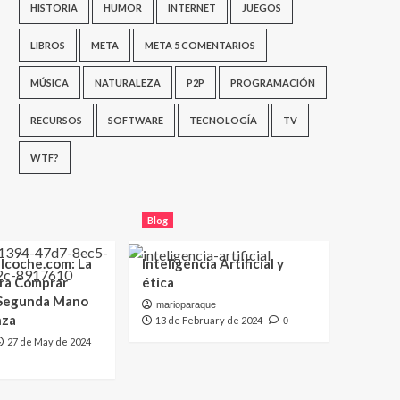
HISTORIA
HUMOR
INTERNET
JUEGOS
LIBROS
META
META 5 COMENTARIOS
MÚSICA
NATURALEZA
P2P
PROGRAMACIÓN
RECURSOS
SOFTWARE
TECNOLOGÍA
TV
WTF?
Blog
lcoche.com: La
Inteligencia Artificial y
ara Comprar
ética
 Segunda Mano
marioparaque
nza
13 de February de 2024
0
27 de May de 2024