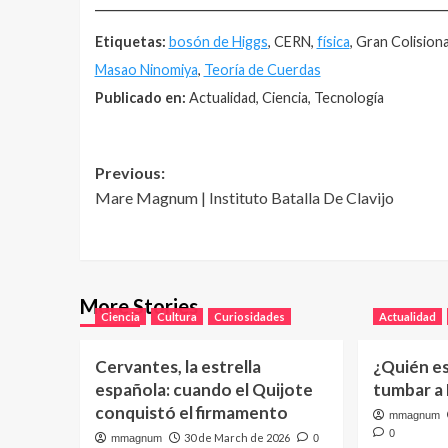
__________________________________________________
Etiquetas:
bosón de Higgs
, CERN,
física
, Gran Colisio
Masao Ninomiya
,
Teoría de Cuerdas
Publicado en:
Actualidad, Ciencia, Tecnología
Post
Previous:
Mare Magnum | Instituto Batalla De Clavijo
navigation
More Stories
Ciencia
Cultura
Curiosidades
Actualidad
Cervantes, la estrella
¿Quién e
española: cuando el Quijote
tumbar a
conquistó el firmamento
mmagnum
0
30 de March de 2026
mmagnum
0