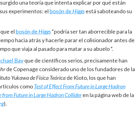
 surgido una teoría que intenta explicar por qué están
 sus experimentos: el
bosón de
Higgs
está saboteando su
 que el
bosón de
Higgs
“podría ser tan aborrecible para la
iempo hacia atrás y hacerle parar el colisionador antes de
mpo que viaja al pasado para matar a su abuelo “.
chael Bay
que de científicos serios, precisamente han
ohr
de Copenage considerado uno de los fundadores de la
ituto Yukawa de Física Teórica
de Kioto, los que han
 artículos como
Test of Effect From Future in Large Hadron
ce from Future in Large Hadron Collider
en la página web de la
rg
).