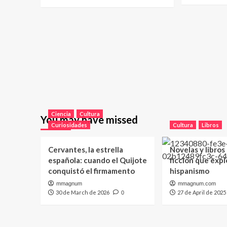
Ciencia
Cultura
You may have missed
Curiosidades
Cultura
Libros
Cervantes, la estrella
Novelas y libros
española: cuando el Quijote
ficción que expl
conquistó el firmamento
hispanismo
mmagnum
mmagnum.com
30 de March de 2026
27 de April de 2025
0