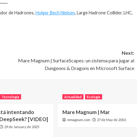
____
nador de Hadrones,
Holger Bech Nielsen
, Large Hadrone Collider, LHC,
Next:
Mare Magnum | SurfaceScapes: un sistema para jugar al
Dungeons & Dragons en Microsoft Surface
Tecnología
Actualidad
Ecología
stá intentando
Mare Magnum | Mar
 DeepSeek? [VIDEO]
27 de May de 2010
mmagnum.com
29 de January de 2025