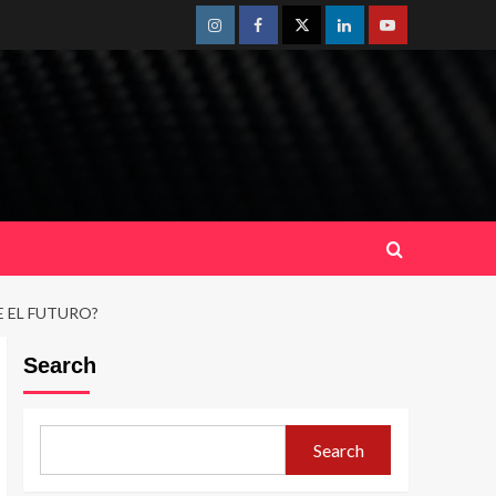
Instagram
Facebook
Twitter
Linkedin
Youtube
 EL FUTURO?
Search
Search