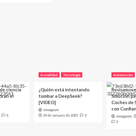
Actualidad
Tecnología
Automoción
 de ciencia
¿Quién está intentando
Revisamose
oran el
tumbar a DeepSeek?
Solución p
[VIDEO]
Coches de
con Confia
mmagnum
29 de January de 2025
0
0
mmagnum
0