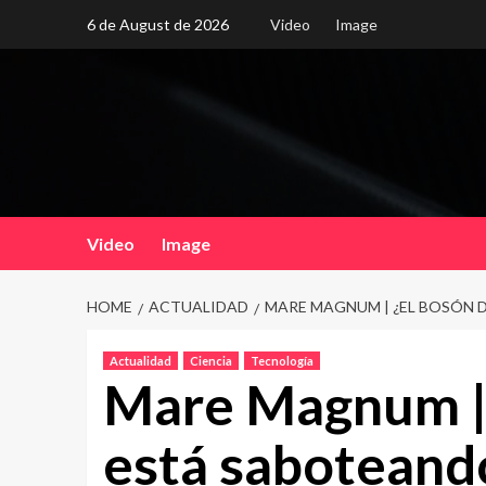
Skip
6 de August de 2026
Video
Image
to
content
Video
Image
HOME
ACTUALIDAD
MARE MAGNUM | ¿EL BOSÓN 
Actualidad
Ciencia
Tecnología
Mare Magnum | 
está saboteand