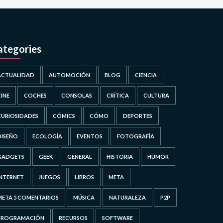
ategories
ACTUALIDAD
AUTOMOCIÓN
BLOG
CIENCIA
CINE
COCHES
CONSOLAS
CRÍTICA
CULTURA
CURIOSIDADES
CÓMICS
CÓMO
DEPORTES
DISEÑO
ECOLOGÍA
EVENTOS
FOTOGRAFÍA
GADGETS
GEEK
GENERAL
HISTORIA
HUMOR
INTERNET
JUEGOS
LIBROS
META
META 5 COMENTARIOS
MÚSICA
NATURALEZA
P2P
PROGRAMACIÓN
RECURSOS
SOFTWARE