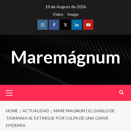
Skip
10 de August de 2026
to
Video
Image
content
Instagram
Facebook
Twitter
Linkedin
Youtube
Maremágnum
Primary
Menu
HOME
ACTUALIDAD
MARE MAGNUM | EL DIABLO DE
TASMANIA SE EXTINGUE POR CULPA DE UNA GRAVE
EPIDEMIA