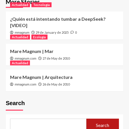
More Stories
Actualidad
Tecnología
¿Quién está intentando tumbar a DeepSeek?
[VIDEO]
29 de January de 2025
mmagnum
0
Actualidad
Ecología
Mare Magnum | Mar
27 de May de 2010
mmagnum.com
Actualidad
Mare Magnum | Arquitectura
26 de May de 2010
mmagnum.com
Search
Search