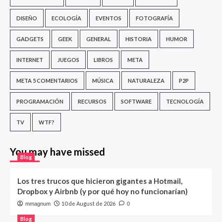
DISEÑO
ECOLOGÍA
EVENTOS
FOTOGRAFÍA
GADGETS
GEEK
GENERAL
HISTORIA
HUMOR
INTERNET
JUEGOS
LIBROS
META
META 5 COMENTARIOS
MÚSICA
NATURALEZA
P2P
PROGRAMACIÓN
RECURSOS
SOFTWARE
TECNOLOGÍA
TV
WTF?
You may have missed
Blog
Los tres trucos que hicieron gigantes a Hotmail,
Dropbox y Airbnb (y por qué hoy no funcionarían)
10 de August de 2026
mmagnum
0
Blog