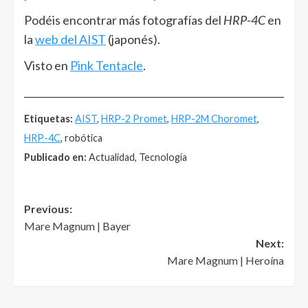
Podéis encontrar más fotografías del
HRP-4C
en
la
web del AIST
(japonés).
Visto en
Pink Tentacle
.
______________________________________________________
Etiquetas:
AIST
,
HRP-2 Promet
,
HRP-2M Choromet
,
HRP-4C
, robótica
Publicado en:
Actualidad, Tecnología
Post
Previous:
Mare Magnum | Bayer
navigation
Next:
Mare Magnum | Heroína