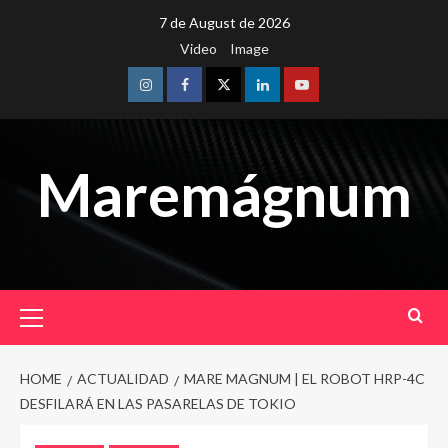
Skip
7 de August de 2026
to
Video
Image
content
Instagram
Facebook
Twitter
Linkedin
Youtube
Maremágnum
Primary
Menu
HOME
ACTUALIDAD
MARE MAGNUM | EL ROBOT HRP-4C
DESFILARÁ EN LAS PASARELAS DE TOKIO