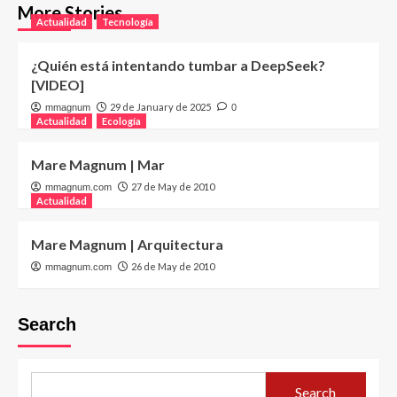
More Stories
Actualidad
Tecnología
¿Quién está intentando tumbar a DeepSeek?
[VIDEO]
29 de January de 2025
mmagnum
0
Actualidad
Ecología
Mare Magnum | Mar
27 de May de 2010
mmagnum.com
Actualidad
Mare Magnum | Arquitectura
26 de May de 2010
mmagnum.com
Search
Search