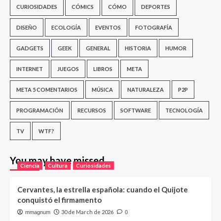
CURIOSIDADES
CÓMICS
CÓMO
DEPORTES
DISEÑO
ECOLOGÍA
EVENTOS
FOTOGRAFÍA
GADGETS
GEEK
GENERAL
HISTORIA
HUMOR
INTERNET
JUEGOS
LIBROS
META
META 5 COMENTARIOS
MÚSICA
NATURALEZA
P2P
PROGRAMACIÓN
RECURSOS
SOFTWARE
TECNOLOGÍA
TV
WTF?
You may have missed
Ciencia
Cultura
Curiosidades
Cervantes, la estrella española: cuando el Quijote
conquistó el firmamento
30 de March de 2026
mmagnum
0