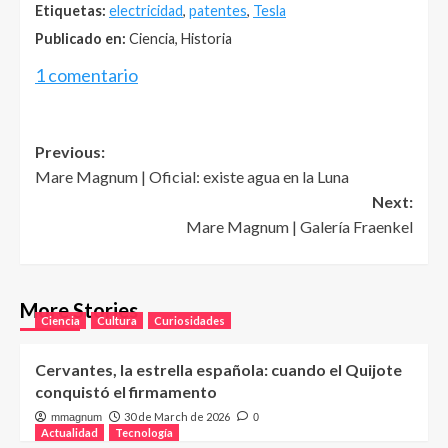
Etiquetas:
electricidad
,
patentes
,
Tesla
Publicado en:
Ciencia, Historia
1 comentario
Post
Previous:
Mare Magnum | Oficial: existe agua en la Luna
navigation
Next:
Mare Magnum | Galería Fraenkel
More Stories
Ciencia
Cultura
Curiosidades
Cervantes, la estrella española: cuando el Quijote
conquistó el firmamento
30 de March de 2026
mmagnum
0
Actualidad
Tecnología