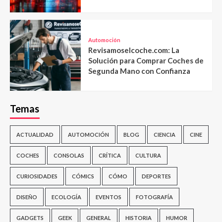
Automoción
Revisamoselcoche.com: La
Solución para Comprar Coches de
Segunda Mano con Confianza
Temas
ACTUALIDAD
AUTOMOCIÓN
BLOG
CIENCIA
CINE
COCHES
CONSOLAS
CRÍTICA
CULTURA
CURIOSIDADES
CÓMICS
CÓMO
DEPORTES
DISEÑO
ECOLOGÍA
EVENTOS
FOTOGRAFÍA
GADGETS
GEEK
GENERAL
HISTORIA
HUMOR