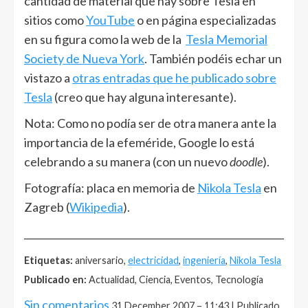
cantidad de material que hay sobre Tesla en
sitios como
YouTube
o en página especializadas
en su figura como la web de la
Tesla Memorial
Society de Nueva York
. También podéis echar un
vistazo a
otras entradas que he publicado sobre
Tesla
(creo que hay alguna interesante).
Nota: Como no podía ser de otra manera ante la
importancia de la efeméride, Google lo está
celebrando a su manera (con un nuevo
doodle
).
Fotografía: placa en memoria de
Nikola Tesla
en
Zagreb (
Wikipedia
).
______________________________________________________
Etiquetas:
aniversario,
electricidad
,
ingeniería
,
Nikola Tesla
Publicado en:
Actualidad, Ciencia, Eventos, Tecnología
Sin comentarios
31 December 2007 – 11:43 | Publicado