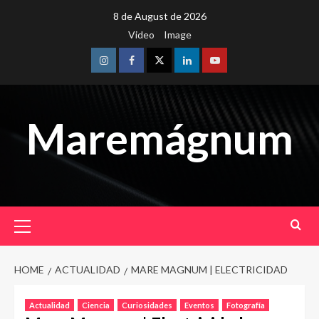
Skip
8 de August de 2026
to
Video
Image
content
Instagram
Facebook
Twitter
Linkedin
Youtube
Maremágnum
Primary
Menu
HOME
ACTUALIDAD
MARE MAGNUM | ELECTRICIDAD
Actualidad
Ciencia
Curiosidades
Eventos
Fotografía