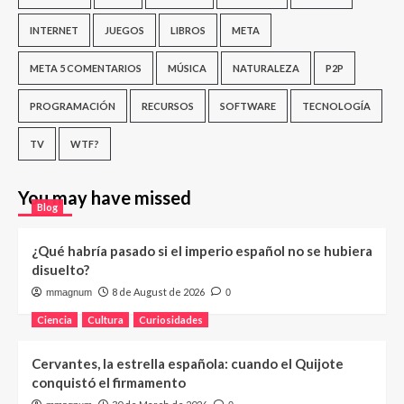
INTERNET
JUEGOS
LIBROS
META
META 5 COMENTARIOS
MÚSICA
NATURALEZA
P2P
PROGRAMACIÓN
RECURSOS
SOFTWARE
TECNOLOGÍA
TV
WTF?
You may have missed
Blog
¿Qué habría pasado si el imperio español no se hubiera
disuelto?
8 de August de 2026
mmagnum
0
Ciencia
Cultura
Curiosidades
Cervantes, la estrella española: cuando el Quijote
conquistó el firmamento