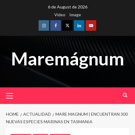
Skip
6 de August de 2026
to
Video
Image
content
Instagram
Facebook
Twitter
Linkedin
Youtube
Maremágnum
Primary
Menu
HOME
ACTUALIDAD
MARE MAGNUM | ENCUENTRAN 300
NUEVAS ESPECIES MARINAS EN TASMANIA