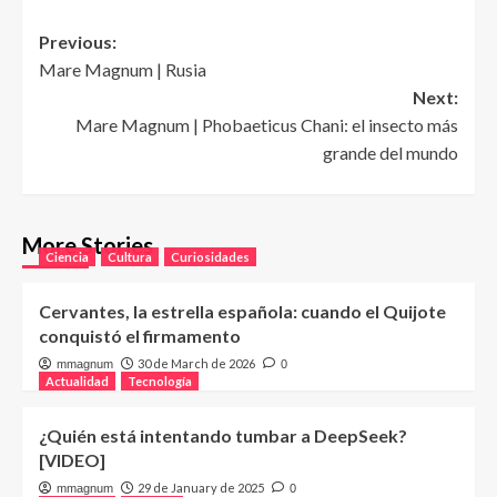
Post
Previous:
Mare Magnum | Rusia
navigation
Next:
Mare Magnum | Phobaeticus Chani: el insecto más
grande del mundo
More Stories
Ciencia
Cultura
Curiosidades
Cervantes, la estrella española: cuando el Quijote
conquistó el firmamento
30 de March de 2026
mmagnum
0
Actualidad
Tecnología
¿Quién está intentando tumbar a DeepSeek?
[VIDEO]
29 de January de 2025
mmagnum
0