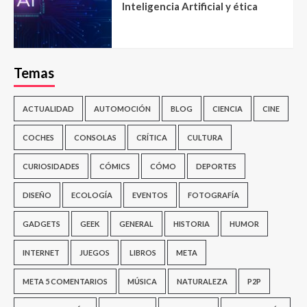
Inteligencia Artificial y ética
Temas
ACTUALIDAD
AUTOMOCIÓN
BLOG
CIENCIA
CINE
COCHES
CONSOLAS
CRÍTICA
CULTURA
CURIOSIDADES
CÓMICS
CÓMO
DEPORTES
DISEÑO
ECOLOGÍA
EVENTOS
FOTOGRAFÍA
GADGETS
GEEK
GENERAL
HISTORIA
HUMOR
INTERNET
JUEGOS
LIBROS
META
META 5 COMENTARIOS
MÚSICA
NATURALEZA
P2P