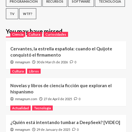
PROGRAMACIÓN
RECURSOS
SOFTWARE
TECNOLOGÍA
TV
WTF?
You may have missed
Ciencia
Cultura
Curiosidades
Cervantes, la estrella española: cuando el Quijote
conquistó el firmamento
30 de March de 2026
mmagnum
0
Cultura
Libros
Novelas y libros de ciencia ficción que exploran el
hispanismo
27 de April de 2025
mmagnum.com
0
Actualidad
Tecnología
¿Quién está intentando tumbar a DeepSeek? [VIDEO]
29 de January de 2025
mmagnum
0