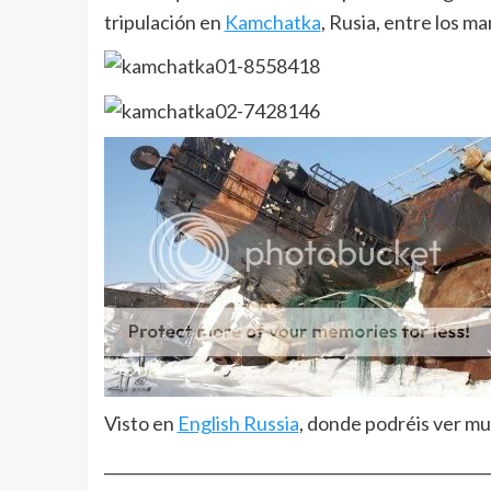
tripulación en
Kamchatka
, Rusia, entre los m
Visto en
English Russia
, donde podréis ver mu
__________________________________________________