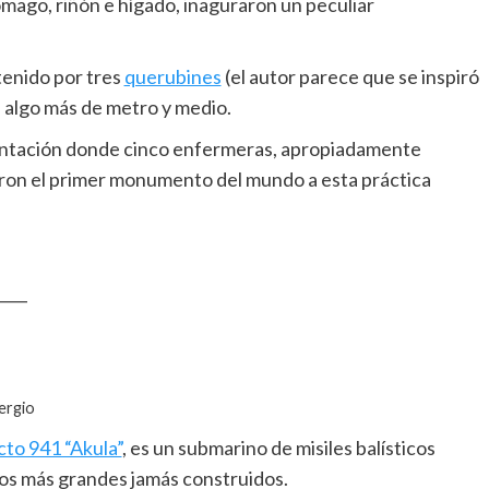
mago, riñón e hígado, inaguraron un peculiar
tenido por tres
querubines
(el autor parece que se inspiró
e algo más de metro y medio.
sentación donde cinco enfermeras, apropiadamente
aron el primer monumento del mundo a esta práctica
____
ergio
to 941 “Akula”
, es un submarino de misiles balísticos
los más grandes jamás construidos.