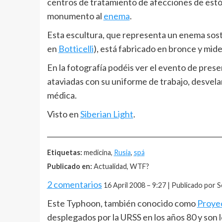
centros de tratamiento de afecciones de estó
monumento al
enema
.
Esta escultura, que representa un enema sos
en
Botticelli
), está fabricado en bronce y mid
En la fotografía podéis ver el evento de pre
ataviadas con su uniforme de trabajo, desvel
médica.
Visto en
Siberian Light
.
__________________________________________________
Etiquetas:
medicina,
Rusia
,
spá
Publicado en:
Actualidad, WTF?
2 comentarios
16 April 2008 – 9:27 | Publicado por S
Este Typhoon, también conocido como
Proyec
desplegados por la URSS en los años 80 y son 