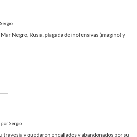
 Sergio
 Mar Negro, Rusia, plagada de inofensivas (imagino) y
____
o por Sergio
u travesía y quedaron encallados y abandonados por su