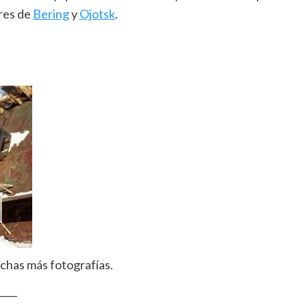
ares de
Bering
y
Ojotsk
.
chas más fotografías.
____