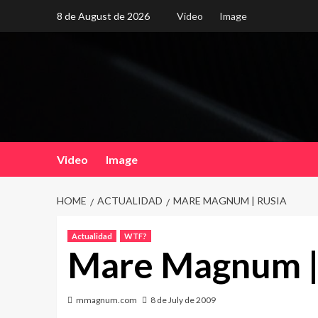
Skip
8 de August de 2026
Video
Image
to
content
Video
Image
HOME
ACTUALIDAD
MARE MAGNUM | RUSIA
Actualidad
WTF?
Mare Magnum |
mmagnum.com
8 de July de 2009