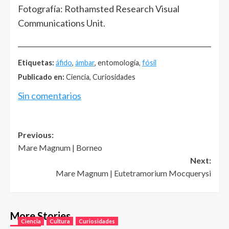
Fotografía: Rothamsted Research Visual
Communications Unit.
______________________________________________________
Etiquetas:
áfido
,
ámbar
, entomología,
fósil
Publicado en:
Ciencia, Curiosidades
Sin comentarios
Post
Previous:
Mare Magnum | Borneo
navigation
Next:
Mare Magnum | Eutetramorium Mocquerysi
More Stories
Ciencia
Cultura
Curiosidades