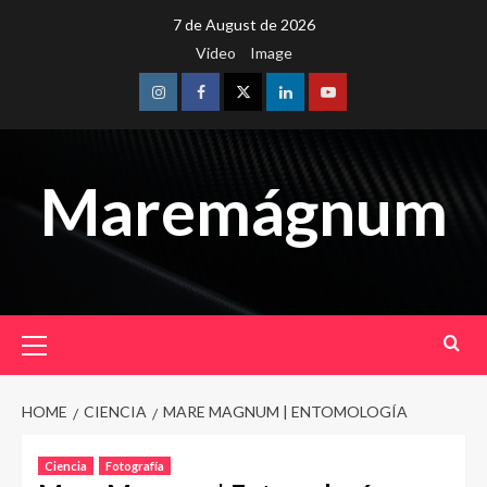
Skip
7 de August de 2026
to
Video
Image
content
Instagram
Facebook
Twitter
Linkedin
Youtube
Maremágnum
Primary
Menu
HOME
CIENCIA
MARE MAGNUM | ENTOMOLOGÍA
Ciencia
Fotografía