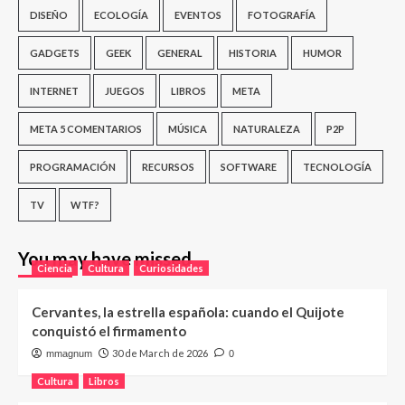
DISEÑO
ECOLOGÍA
EVENTOS
FOTOGRAFÍA
GADGETS
GEEK
GENERAL
HISTORIA
HUMOR
INTERNET
JUEGOS
LIBROS
META
META 5 COMENTARIOS
MÚSICA
NATURALEZA
P2P
PROGRAMACIÓN
RECURSOS
SOFTWARE
TECNOLOGÍA
TV
WTF?
You may have missed
Ciencia
Cultura
Curiosidades
Cervantes, la estrella española: cuando el Quijote
conquistó el firmamento
30 de March de 2026
mmagnum
0
Cultura
Libros