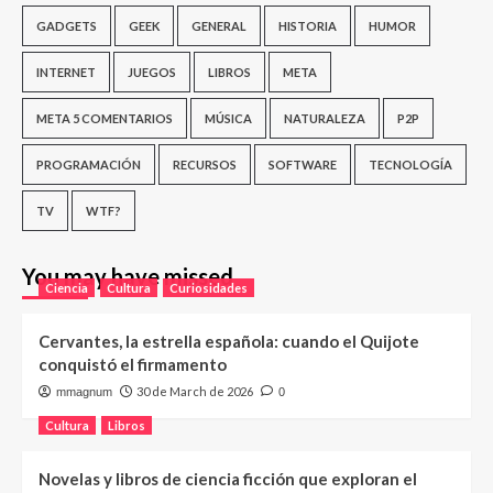
GADGETS
GEEK
GENERAL
HISTORIA
HUMOR
INTERNET
JUEGOS
LIBROS
META
META 5 COMENTARIOS
MÚSICA
NATURALEZA
P2P
PROGRAMACIÓN
RECURSOS
SOFTWARE
TECNOLOGÍA
TV
WTF?
You may have missed
Ciencia
Cultura
Curiosidades
Cervantes, la estrella española: cuando el Quijote
conquistó el firmamento
30 de March de 2026
mmagnum
0
Cultura
Libros
Novelas y libros de ciencia ficción que exploran el