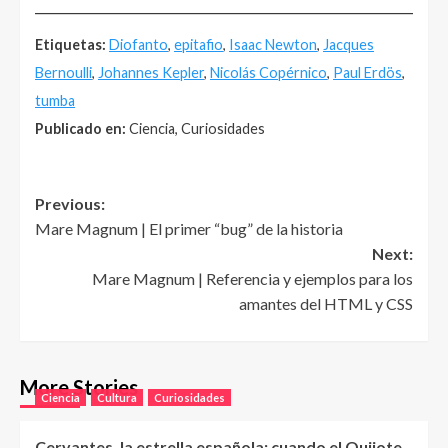
______________________________________________________
Etiquetas:
Diofanto
,
epitafio
,
Isaac Newton
,
Jacques
Bernoulli
,
Johannes Kepler
,
Nicolás Copérnico
,
Paul Erdös
,
tumba
Publicado en:
Ciencia, Curiosidades
Post
Previous:
Mare Magnum | El primer “bug” de la historia
navigation
Next:
Mare Magnum | Referencia y ejemplos para los
amantes del HTML y CSS
More Stories
Ciencia
Cultura
Curiosidades
Cervantes, la estrella española: cuando el Quijote