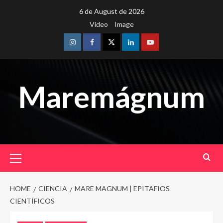
Skip
6 de August de 2026
to
Video
Image
content
Instagram
Facebook
Twitter
Linkedin
Youtube
Maremágnum
Primary
Menu
HOME
CIENCIA
MARE MAGNUM | EPITAFIOS
CIENTÍFICOS