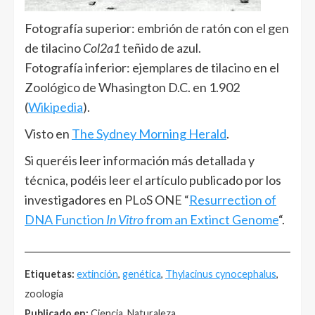
Fotografía superior: embrión de ratón con el gen
de tilacino
Col2a1
teñido de azul.
Fotografía inferior: ejemplares de tilacino en el
Zoológico de Whasington D.C. en 1.902
(
Wikipedia
).
Visto en
The Sydney Morning Herald
.
Si queréis leer información más detallada y
técnica, podéis leer el artículo publicado por los
investigadores en PLoS ONE “
Resurrection of
DNA Function
In Vitro
from an Extinct Genome
“.
______________________________________________________
Etiquetas:
extinción
,
genética
,
Thylacinus cynocephalus
,
zoología
Publicado en:
Ciencia, Naturaleza