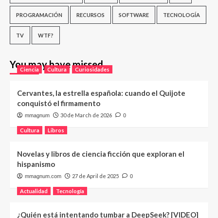
PROGRAMACIÓN
RECURSOS
SOFTWARE
TECNOLOGÍA
TV
WTF?
You may have missed
Ciencia
Cultura
Curiosidades
Cervantes, la estrella española: cuando el Quijote
conquistó el firmamento
30 de March de 2026
mmagnum
0
Cultura
Libros
Novelas y libros de ciencia ficción que exploran el
hispanismo
27 de April de 2025
mmagnum.com
0
Actualidad
Tecnología
¿Quién está intentando tumbar a DeepSeek? [VIDEO]