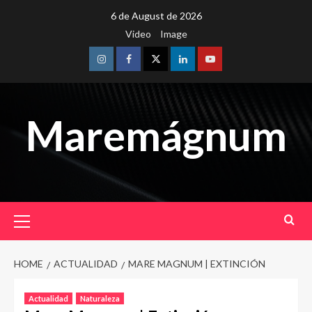
Skip
6 de August de 2026
to
Video
Image
content
Instagram
Facebook
Twitter
Linkedin
Youtube
Maremágnum
Primary
Menu
HOME
ACTUALIDAD
MARE MAGNUM | EXTINCIÓN
Actualidad
Naturaleza