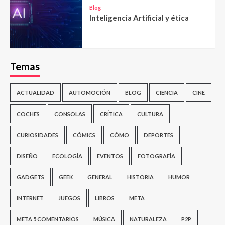
Blog
Inteligencia Artificial y ética
Temas
ACTUALIDAD
AUTOMOCIÓN
BLOG
CIENCIA
CINE
COCHES
CONSOLAS
CRÍTICA
CULTURA
CURIOSIDADES
CÓMICS
CÓMO
DEPORTES
DISEÑO
ECOLOGÍA
EVENTOS
FOTOGRAFÍA
GADGETS
GEEK
GENERAL
HISTORIA
HUMOR
INTERNET
JUEGOS
LIBROS
META
META 5 COMENTARIOS
MÚSICA
NATURALEZA
P2P