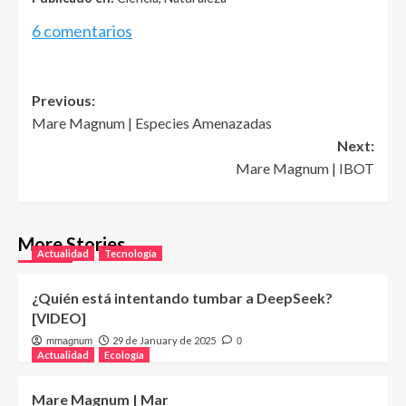
6 comentarios
Post
Previous:
Mare Magnum | Especies Amenazadas
navigation
Next:
Mare Magnum | IBOT
More Stories
Actualidad
Tecnología
¿Quién está intentando tumbar a DeepSeek?
[VIDEO]
29 de January de 2025
mmagnum
0
Actualidad
Ecología
Mare Magnum | Mar