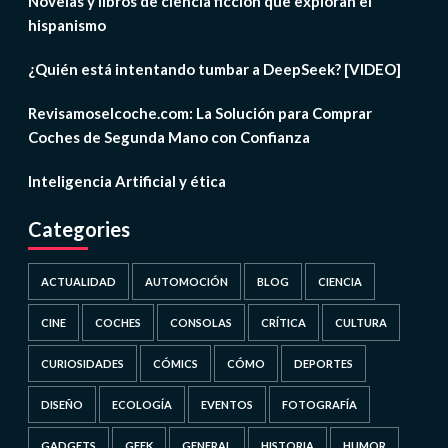
Novelas y libros de ciencia ficción que exploran el
hispanismo
¿Quién está intentando tumbar a DeepSeek? [VIDEO]
Revisamoselcoche.com: La Solución para Comprar
Coches de Segunda Mano con Confianza
Inteligencia Artificial y ética
Categories
ACTUALIDAD
AUTOMOCIÓN
BLOG
CIENCIA
CINE
COCHES
CONSOLAS
CRÍTICA
CULTURA
CURIOSIDADES
CÓMICS
CÓMO
DEPORTES
DISEÑO
ECOLOGÍA
EVENTOS
FOTOGRAFÍA
GADGETS
GEEK
GENERAL
HISTORIA
HUMOR